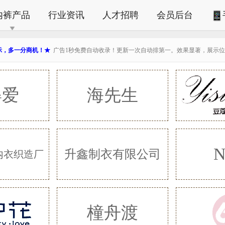
内裤产品
行业资讯
人才招聘
会员后台
示，多一分商机！★
广告1秒免费自动收录！更新一次自动排第一。效果显著，展示位