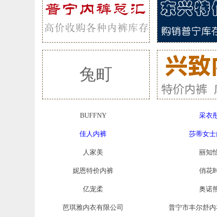
浙江 萧女士 138****1048 留言申请样品
北京 吴先生 
湖北 马先生 137****5662 咨询厂商信息
佑妙内裤 19
广生特价内裤 131****6133 获得优质展示
伟景内裤 15
天依丽 135****9558 获得精准推送
江苏 冯女士 
鹏佳丽内裤 135****8259 获利平台资源
诺雅迪 135*
兔町
美而倩 133****9392 获利平台资源
黑龙江 孙女士
福建 黄女士 139****9731 留言咨询产品
俏蜜织 134*
捷克 刘先生 181****8650 留言申请样品
广东 黄女士 
BUFFNY
采衣
江西 王女士 132****9960 留言申请样品
喜曼诗 153*
佳人内裤
莎蒂女士
广东顶爽实业... 136****8534 获利平台资源
盛丰公爵 13
陕西 徐先生 135****6025 留言咨询产品
人家美
江苏 张女士 
丽知
河南 曹先生 133****4944 咨询厂商信息
上海 周女士 
妮恩特价内裤
俏花
山东 马女士 135****8524 咨询厂商信息
山东 朱先生 
亿宠柔
奥诺
贵姿娇 180****0238 获得精准推送
四川 刘先生 
芭琪雅内衣有限公司
普宁市丰尔舒内
逗趣屋 139****8903 获利平台资源
豆丁王国 13