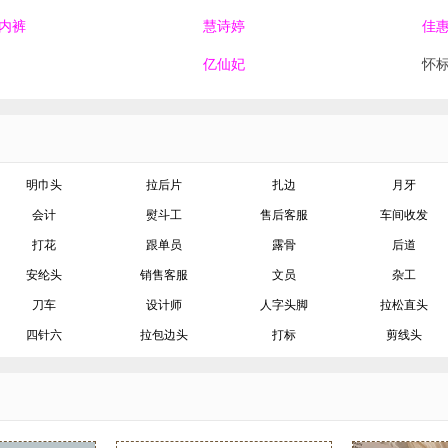
189****5493 留言咨询产品
龙盛内裤 153****5552 获得精准推送
内裤
慧诗婷
佳
8****6545 获利平台资源
舒雅露 180****5588 获利平台资源
亿仙妃
怀
6****6080 获得精准推送
湖北 吴先生 132****5382 留言申请样品
135****1597 留言申请样品
岱姿蘭 134****5638 获利平台资源
***8259 获利平台资源
湖南 于先生 139****8001 留言申请样品
 137****7556 留言申请样品
江西 何先生 135****3616 咨询厂商信息
明巾头
拉后片
扎边
月牙
***8549 获利平台资源
吉林 赵女士 135****3496 留言申请样品
会计
熨斗工
售后客服
车间收发
135****3327 留言申请样品
思雅尔 135****7666 获利平台资源
打花
跟单员
露骨
后道
***2308 获利平台资源
甄黛女士内裤... 153****2308 获利平台资
安纶头
销售客服
文员
杂工
刀车
设计师
人字头脚
拉松直头
四针六
拉包边头
打标
剪线头