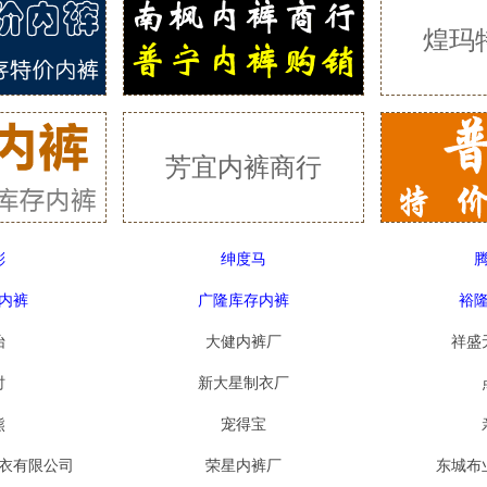
189****5493 留言咨询产品
龙盛内裤 153****5552 获得精准推送
煌玛
8****6545 获利平台资源
舒雅露 180****5588 获利平台资源
6****6080 获得精准推送
湖北 吴先生 132****5382 留言申请样品
135****1597 留言申请样品
岱姿蘭 134****5638 获利平台资源
***8259 获利平台资源
湖南 于先生 139****8001 留言申请样品
芳宜内裤商行
 137****7556 留言申请样品
江西 何先生 135****3616 咨询厂商信息
***8549 获利平台资源
吉林 赵女士 135****3496 留言申请样品
135****3327 留言申请样品
思雅尔 135****7666 获利平台资源
彤
绅度马
***2308 获利平台资源
甄黛女士内裤... 153****2308 获利平台资
内裤
广隆库存内裤
裕
6****9889 获利平台资源
江苏 李先生 135****8908 留言咨询产品
138****1159 留言申请样品
怡
大健内裤厂
杰选 180****4789 获得精准推送
祥盛
136****2925 留言申请样品
宝奈妮 158****7330 获利平台资源
时
新大星制衣厂
135****7274 留言申请样品
堡迪熊儿童内... 134****8842 获利平台资
熊
宠得宝
135****5736 咨询厂商信息
河南 刘女士 186****1026 留言申请样品
衣有限公司
荣星内裤厂
东城布
9****8903 获利平台资源
北京 周先生 133****1085 留言申请样品