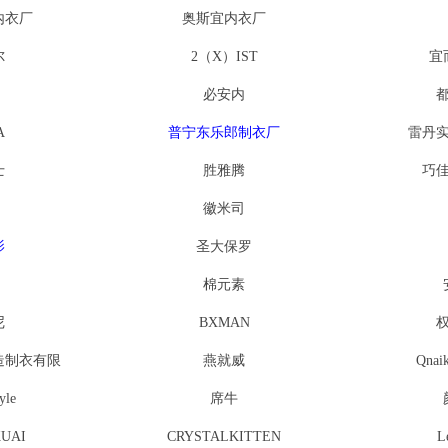
***9668 获得优质展示
芷霓儿 150****9032 获得精准推送
内衣厂
奥斯宜内衣厂
135****4377 咨询厂商信息
芬妮婷内裤厂 152****3666 获利平台资源
尔
2（X）IST
宜
**9889 获得精准推送
可岱美 137****2789 获利平台资源
必安内
135****2372 留言申请样品
众挺 198****7506 获利平台资源
A
普宁东乐郎制衣厂
雷丹
5****9688 获利平台资源
铭翔盛 150****2977 获得优质展示
139****9641 咨询厂商信息
依芳蝶 131****4333 获得精准推送
士
胜雅腾
巧
5****2916 获利平台资源
四川 胡女士 137****5072 留言咨询产品
徽米司
***2977 获得精准推送
福建 冯女士 188****7114 留言申请样品
影
圣大保罗
132****5865 留言咨询产品
广东 于先生 133****8533 留言申请样品
棉元素
. 156****6585 获利平台资源
河南 张女士 138****1804 咨询厂商信息
133****8244 留言咨询产品
源凯发制衣 138****2973 获得精准推送
尼
BXMAN
139****3594 咨询厂商信息
双子龙 136****8534 获利平台资源
造制衣有限
燕就威
Qnaik
**8896 获得精准推送
乐甲隆 135****8896 获利平台资源
yle
席牛
135****4845 获利平台资源
俏燕柔 152****3108 获利平台资源
139****2261 咨询厂商信息
KUAI
CRYSTALKITTEN
西藏 陈先生 180****5012 留言申请样品
L