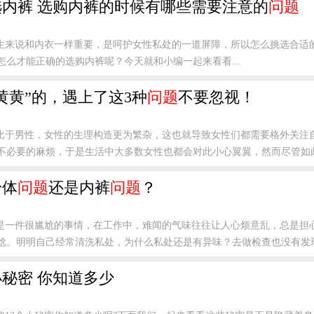
内裤 选购内裤的时候有哪些需要注意的
问题
生来说和内衣一样重要，是呵护女性私处的一道屏障，所以怎么挑选合适
么才能正确的选购内裤呢？今天就和小编一起来看看...
黄黄”的，遇上了这3种
问题
不要忽视！
比于男性，女性的生理构造更为繁杂，这也就导致女性们都需要格外关注
不必要的麻烦，于是生活中大多数女性也都会对此小心翼翼，然而尽管如此，
身体
问题
还是内裤
问题
？
是一件很尴尬的事情，在工作中，难闻的气味往往让人心烦意乱，总是担
尬。明明自己经常清洗私处，为什么私处还是有异味？去做检查也没有发现什
小秘密 你知道多少