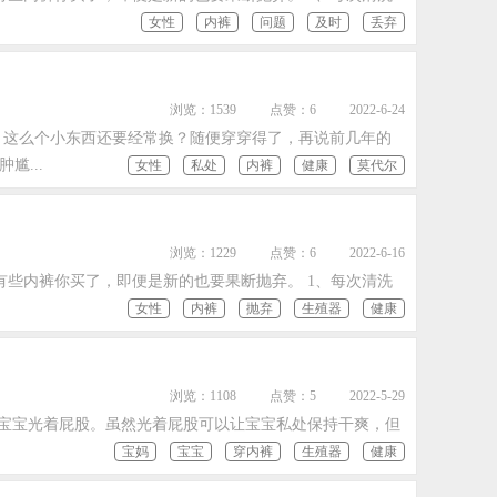
女性
内裤
问题
及时
丢弃
浏览：1539
点赞：6
2022-6-24
？这么个小东西还要经常换？随便穿穿得了，再说前几年的
...
女性
私处
内裤
健康
莫代尔
浏览：1229
点赞：6
2022-6-16
些内裤你买了，即便是新的也要果断抛弃。 1、每次清洗
女性
内裤
抛弃
生殖器
健康
浏览：1108
点赞：5
2022-5-29
宝宝光着屁股。虽然光着屁股可以让宝宝私处保持干爽，但
宝妈
宝宝
穿内裤
生殖器
健康