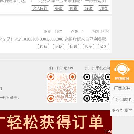
的健康问题。 1、“究竟从哪里流出来的呢?” 一部分是由
女人内裤
秘密
问题
分泌
月经
浏览：1197
点赞：9
2021-12-26
10100100,0001,000,000 这组数据来自亚利桑那
内裤
更换
问题
数据
多久
扫一扫下载APP
扫一扫手机访问
厂商入驻
网
一时间处理。
广告自助购
保存到桌面