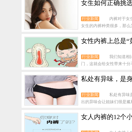
女生如何正确挑选
行业新闻
内裤对于女
女生的内裤种类很多，那么怎
女性内裤上总是“
行业新闻
我们知道相
门，这就会给女性带来十分
私处有异味，是
行业新闻
私处有异味
出的异味会让姐妹们很是尴
女人内裤的12个