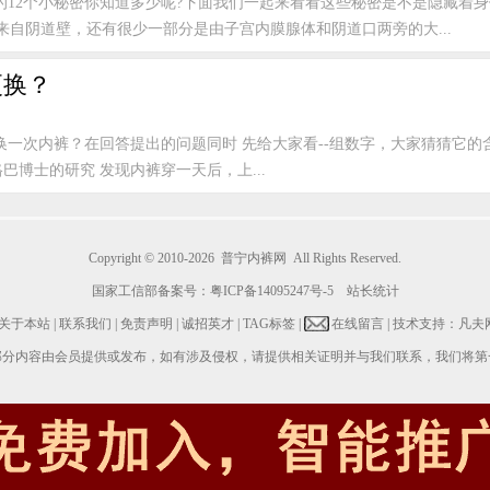
12个小秘密你知道多少呢?下面我们一起来看看这些秘密是不是隐藏着身体
来自阴道壁，还有很少一部分是由子宫内膜腺体和阴道口两旁的大...
更换？
次内裤？在回答提出的问题同时 先给大家看--组数字，大家猜猜它的含义是什么? 
巴博士的研究 发现内裤穿一天后，上...
Copyright © 2010-2026
普宁内裤网
All Rights Reserved.
国家工信部备案号：
粤ICP备14095247号-5
站长统计
关于本站
|
联系我们
|
免责声明
|
诚招英才
|
TAG标签
|
在线留言
| 技术支持：凡夫
部分内容由会员提供或发布，如有涉及侵权，请提供相关证明并与我们联系，我们将第