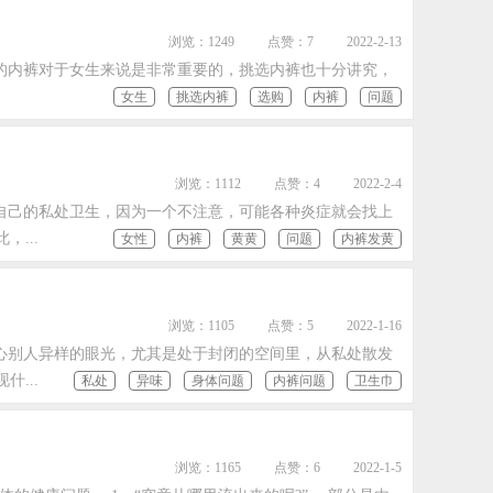
浏览：1249
点赞：7
2022-2-13
的内裤对于女生来说是非常重要的，挑选内裤也十分讲究，
女生
挑选内裤
选购
内裤
问题
浏览：1112
点赞：4
2022-2-4
自己的私处卫生，因为一个不注意，可能各种炎症就会找上
...
女性
内裤
黄黄
问题
内裤发黄
浏览：1105
点赞：5
2022-1-16
心别人异样的眼光，尤其是处于封闭的空间里，从私处散发
...
私处
异味
身体问题
内裤问题
卫生巾
浏览：1165
点赞：6
2022-1-5