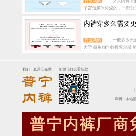
行业新闻
女人内裤上的
子宫颈腺体分泌的，一部分
内裤穿多久需要
行业新闻
一般多少天换一
大学 微生物学教授查尔斯.格
我们一直用心在做
加微信好友看新款
|
声明：本站