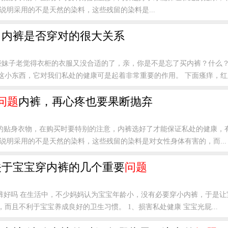
说明采用的不是天然的染料，这些残留的染料是...
，内裤是否穿对的很大关系
些妹子老觉得衣柜的衣服又没合适的了，亲，你是不是忘了买内裤？什么
小东西，它对我们私处的健康可是起着非常重要的作用。 下面瘙痒，红肿尴
问题
内裤，再心疼也要果断抛弃
的贴身衣物，在购买时要特别的注意，内裤选好了才能保证私处的健康，有
说明采用的不是天然的染料，这些残留的染料是对女性身体有害的，而...
关于宝宝穿内裤的几个重要
问题
裤好吗 在生活中，不少妈妈认为宝宝年龄小，没有必要穿小内裤，于是让
而且不利于宝宝养成良好的卫生习惯。 1、损害私处健康 宝宝光屁...