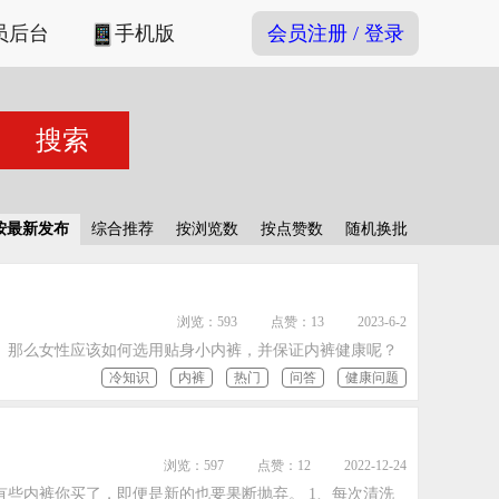
员后台
手机版
会员注册 / 登录
按最新发布
综合推荐
按浏览数
按点赞数
随机换批
浏览：593
点赞：13
2023-6-2
。那么女性应该如何选用贴身小内裤，并保证内裤健康呢？
冷知识
内裤
热门
问答
健康问题
浏览：597
点赞：12
2022-12-24
些内裤你买了，即便是新的也要果断抛弃。 1、每次清洗