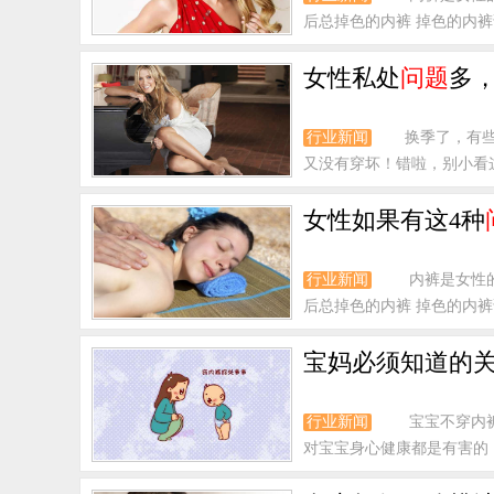
后总掉色的内裤 掉色的内裤
女性私处
问题
多
行业新闻
换季了，有
又没有穿坏！错啦，别小看这
女性如果有这4种
行业新闻
内裤是女性
后总掉色的内裤 掉色的内裤
宝妈必须知道的
行业新闻
宝宝不穿内
对宝宝身心健康都是有害的，