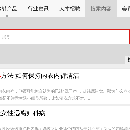
内裤产品
行业资讯
人才招聘
搜索内容
会
毒
方法 如何保持内衣内裤清洁
内衣内裤，但很可能你自认为的已经"洗干净"，却纯属错觉。那为什么内
是不注意生活小细节所致，比如清洗方式不对、...
让女性远离妇科病
女性应该选择纯棉内裤；洗过之后会掉色的内裤最好不穿；新买的内裤清洗