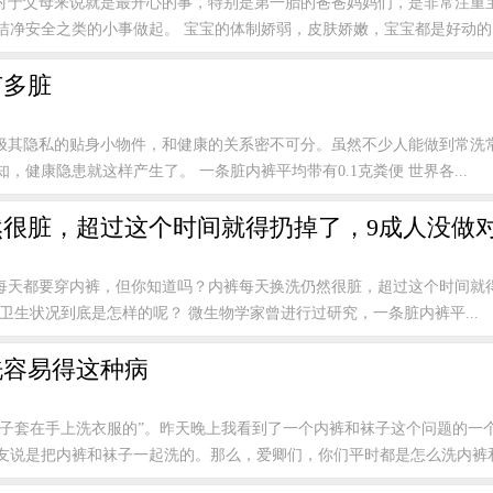
对于父母来说就是最开心的事，特别是第一胎的爸爸妈妈们，是非常注重
净安全之类的小事做起。 宝宝的体制娇弱，皮肤娇嫩，宝宝都是好动的..
有多脏
极其隐私的贴身小物件，和健康的关系密不可分。虽然不少人能做到常洗
，健康隐患就这样产生了。 一条脏内裤平均带有0.1克粪便 世界各...
很脏，超过这个时间就得扔掉了，9成人没做
每天都要穿内裤，但你知道吗？内裤每天换洗仍然很脏，超过这个时间就得
卫生状况到底是怎样的呢？ 微生物学家曾进行过研究，一条脏内裤平...
洗容易得这种病
袜子套在手上洗衣服的”。昨天晚上我看到了一个内裤和袜子这个问题的一
友说是把内裤和袜子一起洗的。那么，爱卿们，你们平时都是怎么洗内裤和.