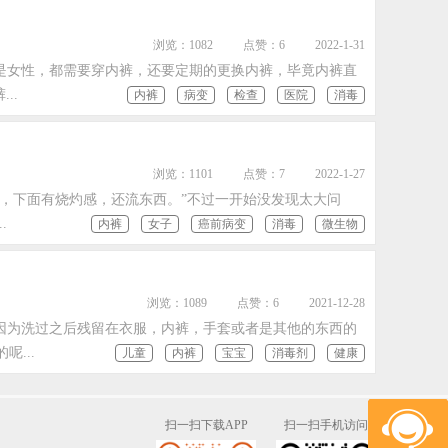
浏览：1082
点赞：6
2022-1-31
是女性，都需要穿内裤，还要定期的更换内裤，毕竟内裤直
..
内裤
病变
检查
医院
消毒
浏览：1101
点赞：7
2022-1-27
痛，下面有烧灼感，还流东西。”不过一开始没发现太大问
.
内裤
女子
癌前病变
消毒
微生物
浏览：1089
点赞：6
2021-12-28
因为洗过之后残留在衣服，内裤，手套或者是其他的东西的
...
儿童
内裤
宝宝
消毒剂
健康
扫一扫下载APP
扫一扫手机访问