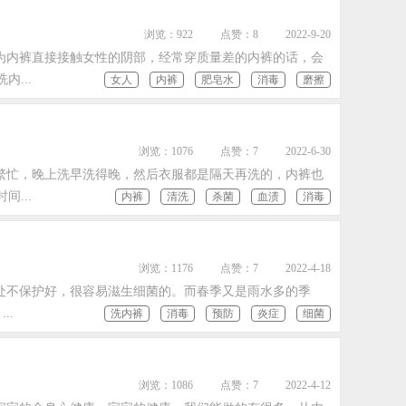
浏览：922
点赞：8
2022-9-20
为内裤直接接触女性的阴部，经常穿质量差的内裤的话，会
...
女人
内裤
肥皂水
消毒
磨擦
浏览：1076
点赞：7
2022-6-30
繁忙，晚上洗早洗得晚，然后衣服都是隔天再洗的，内裤也
...
内裤
清洗
杀菌
血渍
消毒
浏览：1176
点赞：7
2022-4-18
处不保护好，很容易滋生细菌的。而春季又是雨水多的季
..
洗内裤
消毒
预防
炎症
细菌
浏览：1086
点赞：7
2022-4-12