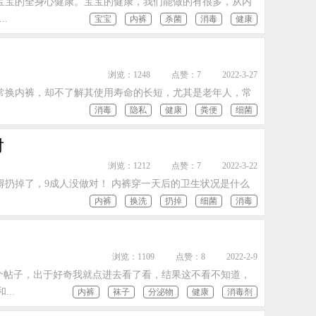
宝宝的全身心健康。宝宝的健康，我们能做的有很多，从内
.
宝宝
内裤
杀菌
消毒
健康
浏览：1248
点赞：7
2022-3-27
常换内裤，却不了解其使用寿命的长短，尤其是老年人，常
消毒
隐私
健康
粪便
细菌
对
浏览：1212
点赞：7
2022-3-22
扔掉了，9成人没做对！ 内裤穿一天后的卫生状况是什么
内裤
换洗
扔掉
细菌
消毒
浏览：1109
点赞：8
2022-2-9
个帖子，出于好奇我就点进去看了看，结果这不看不知道，
..
内裤
袜子
分泌物
健康
消毒剂