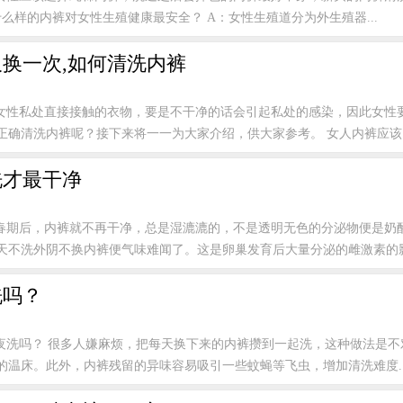
什么样的内裤对女性生殖健康最安全？ A：女性生殖道分为外生殖器...
换一次,如何清洗内裤
女性私处直接接触的衣物，要是不干净的话会引起私处的感染，因此女性
确清洗内裤呢？接下来将一一为大家介绍，供大家参考。 女人内裤应该..
洗才最干净
春期后，内裤就不再干净，总是湿漉漉的，不是透明无色的分泌物便是奶
天不洗外阴不换内裤便气味难闻了。这是卵巢发育后大量分泌的雌激素的影响
洗吗？
夜洗吗？ 很多人嫌麻烦，把每天换下来的内裤攒到一起洗，这种做法是不
的温床。此外，内裤残留的异味容易吸引一些蚊蝇等飞虫，增加清洗难度..