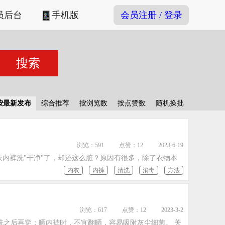
员后台
手机版
会员注册 / 登录
按最新发布
综合推荐
按浏览数
按点赞数
随机换批
浏览：591
点赞：12
2023-6-19
衣内裤洗"干净"了，却还这么脏？原因有很多，除了衣物本
内衣
内裤
清洗
消毒
方法
浏览：617
点赞：12
2023-3-2
之后再穿；晒内裤时，不宜翻晒，容易吸附灰尘细菌。 关