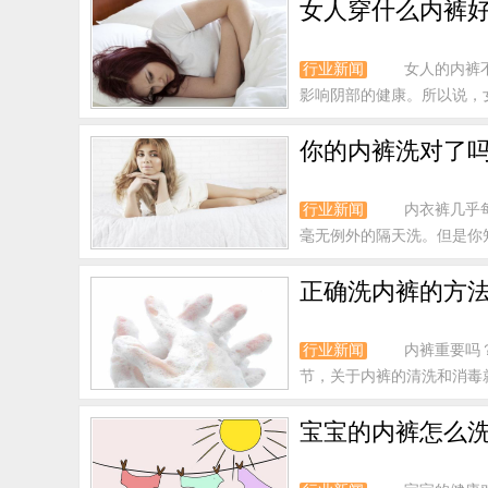
女人穿什么内裤
行业新闻
女人的内裤
影响阴部的健康。所以说，
你的内裤洗对了吗
行业新闻
内衣裤几乎
毫无例外的隔天洗。但是你
正确洗内裤的方
行业新闻
内裤重要吗
节，关于内裤的清洗和消毒就
宝宝的内裤怎么