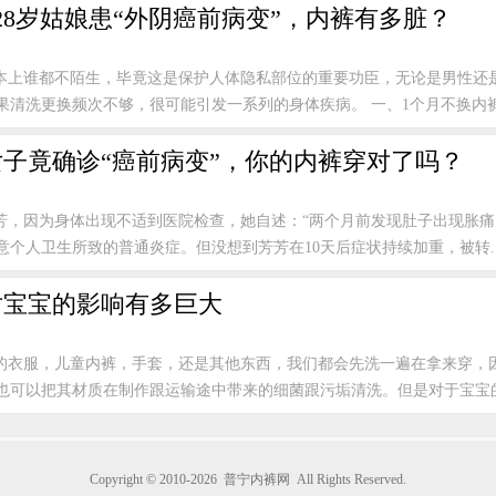
28岁姑娘患“外阴癌前病变”，内裤有多脏？
本上谁都不陌生，毕竟这是保护人体隐私部位的重要功臣，无论是男性还
清洗更换频次不够，很可能引发一系列的身体疾病。 一、1个月不换内裤.
子竟确诊“癌前病变”，你的内裤穿对了吗？
芳芳，因为身体出现不适到医院检查，她自述：“两个月前发现肚子出现胀
个人卫生所致的普通炎症。但没想到芳芳在10天后症状持续加重，被转..
对宝宝的影响有多巨大
的衣服，儿童内裤，手套，还是其他东西，我们都会先洗一遍在拿来穿，
也可以把其材质在制作跟运输途中带来的细菌跟污垢清洗。但是对于宝宝的呢
Copyright © 2010-2026
普宁内裤网
All Rights Reserved.