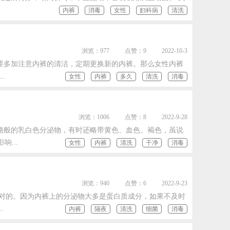
内裤
消毒
女性
妇科病
清洗
浏览：977
点赞：9
2022-10-3
要多加注意内裤的清洁，定期更换新的内裤。那么女性内裤
.
女性
内裤
多久
清洗
消毒
浏览：1006
点赞：8
2022-9-28
酪般的乳白色分泌物，有时还略带黄色、血色、褐色，虽说
...
女性
内裤
清洗
干净
消毒
浏览：940
点赞：6
2022-9-23
对的。因为内裤上的分泌物大多是蛋白质成分，如果不及时
.
内裤
隔夜
清洗
细菌
消毒