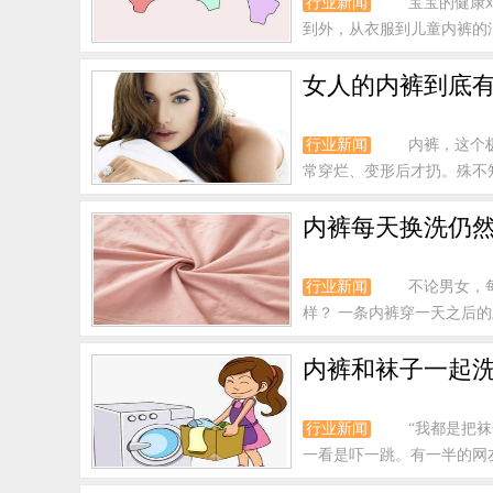
行业新闻
宝宝的健康
到外，从衣服到儿童内裤的洁
女人的内裤到底
行业新闻
内裤，这个
常穿烂、变形后才扔。殊不知
内裤每天换洗仍然
行业新闻
不论男女，
样？ 一条内裤穿一天之后的
内裤和袜子一起
行业新闻
“我都是把
一看是吓一跳。有一半的网