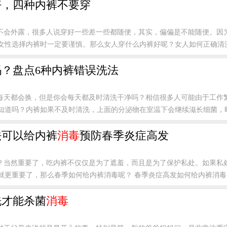
好，四种内裤不要穿
不会外露，很多人说穿好一些差一些都随便，其实，偏偏是不能随便。因
女性选择内裤时一定要谨慎。那么女人穿什么内裤好呢？女人如何正确清洗内
？盘点6种内裤错误洗法
每天都会换，但是你会每天都及时清洗干净吗？相信很多人可能由于工作
知道吗？内裤如果不及时清洗，上面的分泌物在室温下会继续滋长细菌，时间
法可以给内裤
消毒
预防春季炎症高发
？当然重要了，吃内裤不仅仅是为了遮羞，而且是为了保护私处。如果私
更重要了，那么春季如何给内裤消毒呢？ 春季炎症高发如何给内裤消毒 .
洗才能杀菌
消毒