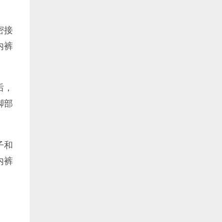
密接
内裤
后，
脚部
子和
内裤