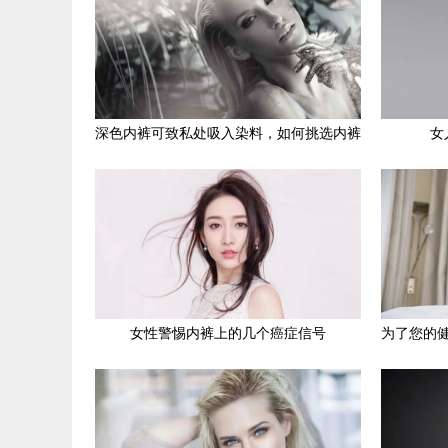
深色内裤可致私处吸入染料，如何挑选内裤
女
女性警惕内裤上的几个癌症信号
为了您的