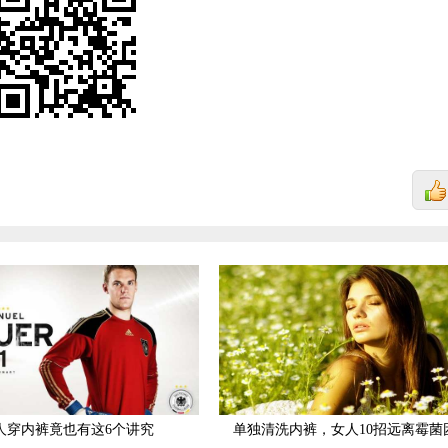
人穿内裤竟也有这6个讲究
单独清洗内裤，女人10招远离霉菌