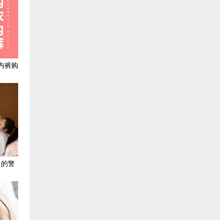
内裤购
出的警