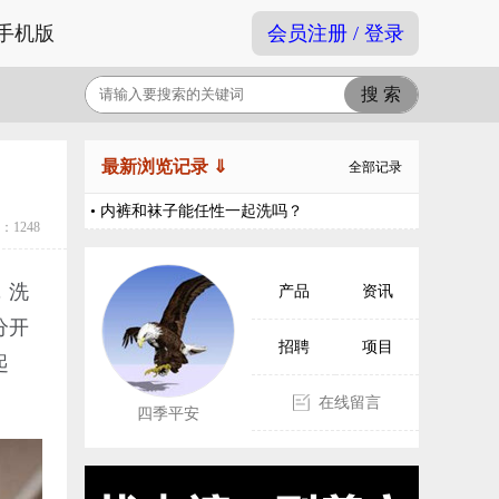
手机版
会员注册 / 登录
最新浏览记录 ⇓
全部记录
• 内裤和袜子能任性一起洗吗？
1248
，洗
产品
资讯
分开
招聘
项目
起
在线留言
四季平安