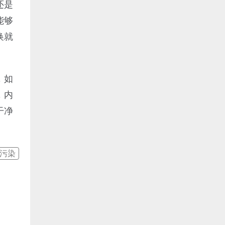
还是
能够
换就
，如
，内
干净
污染