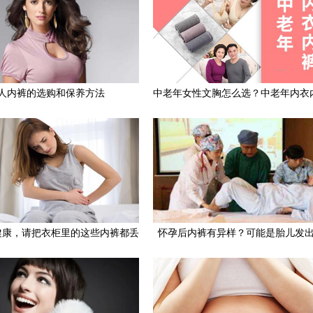
人内裤的选购和保养方法
中老年女性文胸怎么选？中老年内衣
买注意
健康，请把衣柜里的这些内裤都丢
怀孕后内裤有异样？可能是胎儿发
掉吧
告，孕妈要懂内裤隐忧