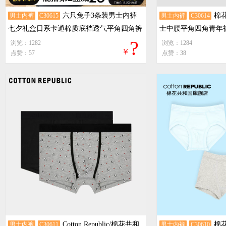
六只兔子3条装男士内裤
棉
男士内裤
C30615
男士内裤
C30614
七夕礼盒日系卡通棉质底裆透气平角四角裤
士中腰平角四角青年
?
浏览：1282
浏览：1284
￥
点赞：57
点赞：38
Cotton Republic/棉花共和
棉
男士内裤
C30611
男士内裤
C30610