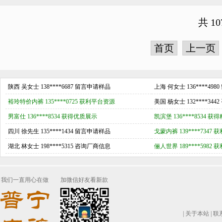
莱曼戴丝 150****2977 获利平台资源
四川 张女士 132****88
浙江 胡女士 136****5845 留言咨询产品
旭金香 135****2340 
共 1
舒心雅琦 139****6799 获得优质展示
陕西 胡先生 185****15
首页
上一页
四海库存 158****3700 获得精准推送
广东 林先生 139****32
越南 陈先生 136****8802 留言申请样品
四川 胡先生 134****63
陕西 吴女士 138****6687 留言申请样品
上海 何女士 136****49
裕玲特价内裤 135****0725 获利平台资源
美国 杨女士 132****34
男富仕 136****8534 获得优质展示
凯滨堡 136****8534 
四川 徐先生 135****1434 留言申请样品
戈蒙内裤 139****7347
湖北 林女士 198****5315 咨询厂商信息
俪人世界 189****5982
浙江 刘女士 139****9929 留言申请样品
福建 罗先生 188****86
湖北 卢先生 135****7934 留言咨询产品
南兴隆特价内... 130****
我们一直用心在做
加微信好友看新款
山东 陈先生 134****8328 留言申请样品
缅甸 胡先生 135****13
切霸 135****9558 获得精准推送
天依丽 135****9558 
湖南 马女士 135****8557 咨询厂商信息
湖南 朱先生 139****73
|
关于本站
|
联