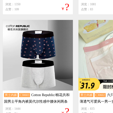
?
浏览：1350
浏览：1081
￥
点赞：109
点赞：83
Cotton Republic/棉花共和
六
男士内裤
C30603
男士内裤
C30602
国男士平角内裤莫代尔性感中腰休闲两条
薄透气可爱风一男一
?
浏览：1444
浏览：835