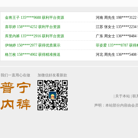
浙江 谢先生 139****6330 留言申请样品
众挺 198****7506 获利
金将王子 135****9688 获利平台资源
河南 周先生 198****31
喜菲婷 158****4252 获利平台资源
江苏 张女士 135****22
库里内裤 135****2916 获利平台资源
广东 周女士 136****84
伊纳婷 150****2977 获得优质展示
菲姿爱 135****8787 
格兰枚 158****4902 获得精准推送
河北 周先生 136****54
环球库存特价... 156****6585 获利平台资源
江苏 黄先生 135****45
巧伊人 138****2973 获利平台资源
源凯发制衣 138****297
我们一直用心在做
加微信好友看新款
淘气色彩 136****8534 获利平台资源
山东 梁女士 137****40
晗昱 135****8896 获得优质展示
北京 李女士 138****25
|
关于本站
|
联
福建 张先生 137****9686 咨询厂商信息
重庆 郑女士 137****99
声明：本站部分内容由会
湖北 董先生 133****5301 留言申请样品
福建 王女士 138****84
伊正美 199****5522 获利平台资源
龙盛内裤 153****5552
佑妙内裤 198****6545 获利平台资源
山东 何先生 131****13
伟景内裤 156****6080 获得优质展示
一线特价内裤 180****2