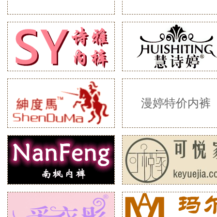
漫婷特价内裤