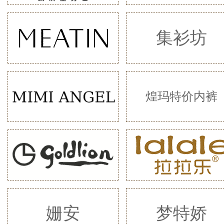
集衫坊
煌玛特价内裤
姗安
梦特娇