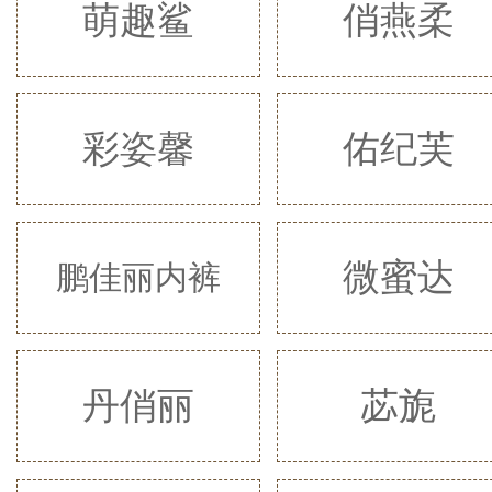
萌趣鲨
俏燕柔
彩姿馨
佑纪芙
微蜜达
鹏佳丽内裤
丹俏丽
苾旎