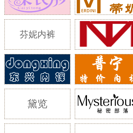
芬妮内裤
黛览