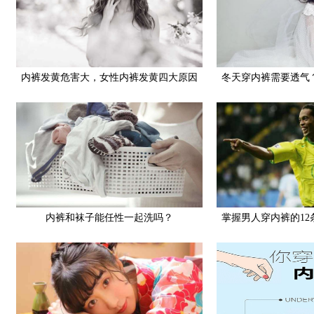
内裤发黄危害大，女性内裤发黄四大原因
冬天穿内裤需要透气
内裤和袜子能任性一起洗吗？
掌握男人穿内裤的1