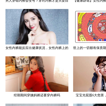
男人穿错内裤会变弯？穿对内裤才是关爱自
【健康辟谣】女性内
己
所
女性内裤能反应出健康状况，女性内裤上的
世上的一切都有保质
疾病表现有哪些
多
经期期间穿姨妈裤还要穿内裤吗
宝宝光屁股6大危害