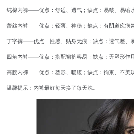
纯棉内裤——优点：舒适、透气；缺点：易皱、易缩
蕾丝内裤——优点：轻薄、神秘；缺点：有阴道疾病
丁字裤——优点：性感、贴身无痕；缺点：透气差、
四角内裤——优点：搭配裙裤容易；缺点：无塑形作
高腰内裤——优点：塑形、暖腹；缺点：拘束、不美
温馨提示：内裤最好每天换了每天洗。