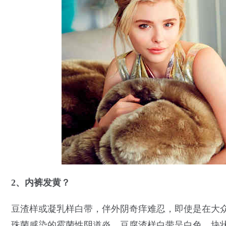
2、内裤发黄？
豆渣样或凝乳样白带，伴外阴奇痒难忍，即使是在大
珠菌感染的霉菌性阴道炎。豆腐渣样白带呈白色、块