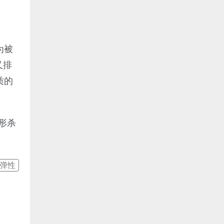
为被
又排
质的
形杀
弹性