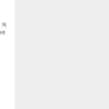
，局
侧有