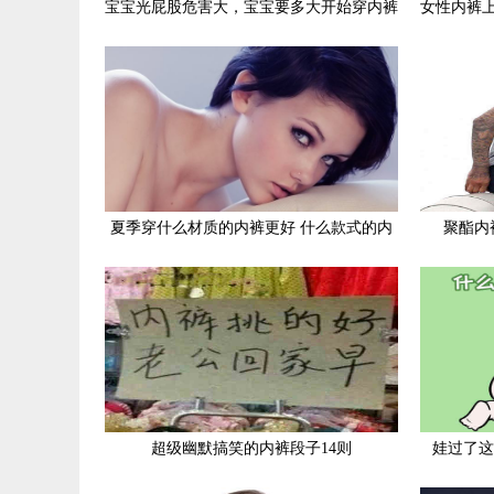
宝宝光屁股危害大，宝宝要多大开始穿内裤
女性内裤
夏季穿什么材质的内裤更好 什么款式的内
聚酯内
裤精致又舒适
超级幽默搞笑的内裤段子14则
娃过了这