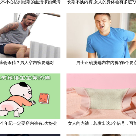
上不小心沾到经期的血渍该如何清
长期不换内裤,女人的身体会有多脏?
洗
硬的内裤你还在穿吗?
裤会杀精？男人穿内裤要选对
男士正确挑选内衣内裤的5个要
个年纪一定要穿内裤有3大好处
女人的内裤，若发出这3个信号，可
宫出现了故障！