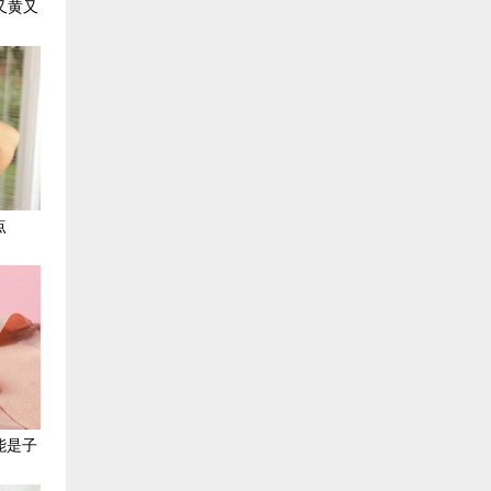
又黄又
点
能是子