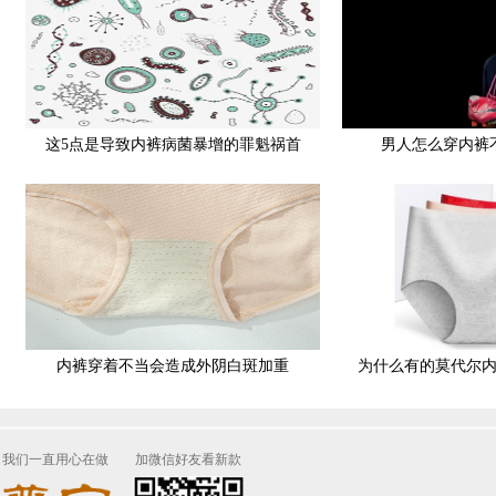
这5点是导致内裤病菌暴增的罪魁祸首
男人怎么穿内裤
内裤穿着不当会造成外阴白斑加重
为什么有的莫代尔
我们一直用心在做
加微信好友看新款