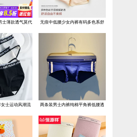
雅内裤男士薄款透气莫代
无痕中低腰少女内裤有码多色系舒
腰平角短裤头
适无压感女士内裤情水妮量大可谈
裤女士运动风潮流
两条装男士内裤纯棉平角裤低腰透
透气学生三角裤头
气个性潮青年运动男生四角短裤头