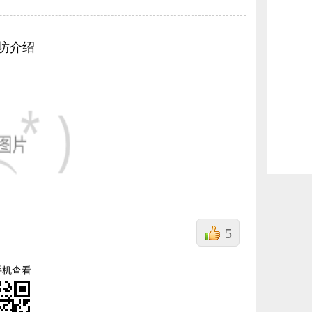
坊介绍
5
手机查看