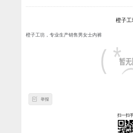
橙子工
橙子工坊，专业生产销售男女士内裤
举报
扫一扫