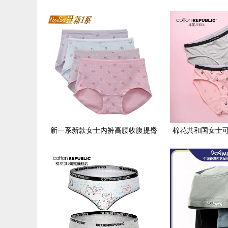
夏季透气四角平角短裤男生裤头
汗透气舒适宽松
新一系新款女士内裤高腰收腹提臀
棉花共和国女士
棉莫三角裤透气大码打底裤四条装
代尔内裤新年礼