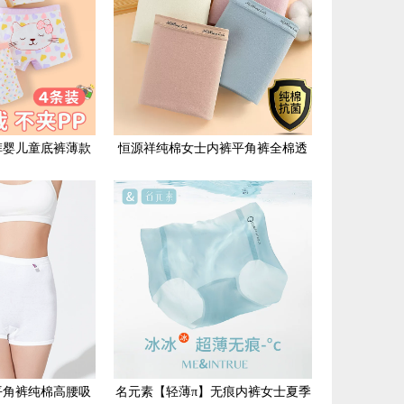
裤婴儿童底裤薄款
恒源祥纯棉女士内裤平角裤全棉透
屁四角100%短裤
气无痕抗菌少女生三角短裤头中腰
平角裤纯棉高腰吸
名元素【轻薄π】无痕内裤女士夏季