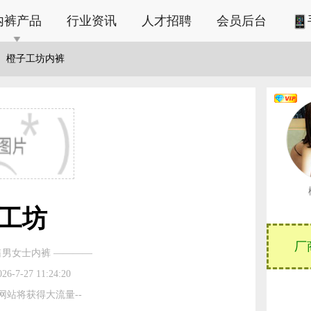
内裤产品
行业资讯
人才招聘
会员后台
橙子工坊内裤
工坊
厂
售男女士内裤 ————
7-27 11:24:20
网站将获得大流量--