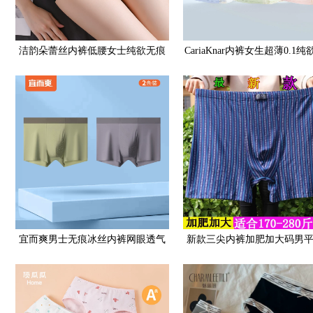
洁韵朵蕾丝内裤低腰女士纯欲无痕
CariaKnar内裤女生超薄0.1
纯棉裆性感透气冰丝短裤夏季薄款
女士冰丝无痕女夏季薄款三
宜而爽男士无痕冰丝内裤网眼透气
新款三尖内裤加肥加大码男
平角裤抗菌锦纶平口男裤衩 2条装
裤280斤高腰深档不磨腿竹