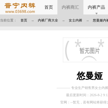
首页
内裤商汇
内裤产品
当前位置：
首页
→
内裤厂商大全
→
女士内裤
→
悠曼娅内裤
悠曼娅
———— 专业生产销售男女士内裤
最后更新时间：2026-8-2 9:12
官网：--暂无，若有网站将获得大