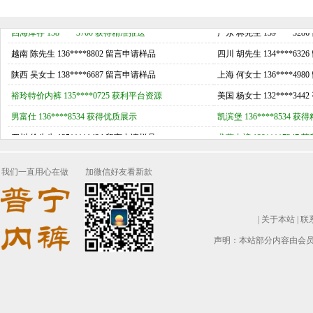
中大童全棉短裤儿童裤衩不夹屁屁
季薄款少女生性感中腰三角
四海库存 158****3700 获得精准推送
广东 林先生 139****32
越南 陈先生 136****8802 留言申请样品
四川 胡先生 134****63
陕西 吴女士 138****6687 留言申请样品
上海 何女士 136****49
裕玲特价内裤 135****0725 获利平台资源
美国 杨女士 132****34
男富仕 136****8534 获得优质展示
凯滨堡 136****8534 
四川 徐先生 135****1434 留言申请样品
戈蒙内裤 139****7347
湖北 林女士 198****5315 咨询厂商信息
俪人世界 189****5982
浙江 刘女士 139****9929 留言申请样品
福建 罗先生 188****86
我们一直用心在做
加微信好友看新款
湖北 卢先生 135****7934 留言咨询产品
南兴隆特价内... 130****
山东 陈先生 134****8328 留言申请样品
缅甸 胡先生 135****13
|
关于本站
|
联
切霸 135****9558 获得精准推送
天依丽 135****9558 
声明：本站部分内容由会
湖南 马女士 135****8557 咨询厂商信息
湖南 朱先生 139****73
河南 宋先生 139****7404 留言申请样品
美而倩 133****9392 
山东 何先生 135****9518 咨询厂商信息
河北 陈先生 132****57
湖北 赵女士 134****1829 留言申请样品
健岱尔 135****7666 