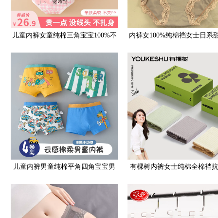
儿童内裤女童纯棉三角宝宝100%不
内裤女100%纯棉裆女士日系
夹屁股pp小女孩大童平角全棉短裤
臀大码舒适抗菌中腰少女生
儿童内裤男童纯棉平角四角宝宝男
有棵树内裤女士纯棉全棉裆
孩小童中大童全棉短裤100%夏季薄
腰女生无痕透气蕾丝三角短