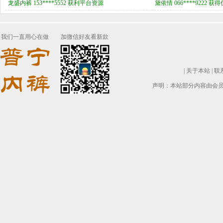
广东 林先生 133****4321 留言咨询产品
浙江 杨先生 136****53
一线特价内裤 180****2399 获得优质展示
切霸 135****9558 获得
河北 刘先生 135****7198 留言申请样品
湖南 谢女士 135****36
我们一直用心在做
加微信好友看新款
星念梦 135****8259 获利平台资源
娇丽馨 181****1448 
河北 吴先生 136****7427 留言申请样品
美若欣 135****6089 
|
关于本站
|
联
广东 刘女士 138****5084 留言申请样品
浙江 孙女士 139****22
声明：本站部分内容由会
福建 徐女士 138****1083 留言申请样品
四川 吴先生 189****55
甄黛女士内裤... 153****2308 获得精准推送
乐儿猫 153****2308 
优越酷 139****7736 获利平台资源
盛宝鑫 135****4864 
福建 周女士 133****3536 留言申请样品
上海 陈女士 135****27
时进内裤 158****7115 获利平台资源
波兰 胡女士 139****12
广西 董先生 139****3764 留言申请样品
亿鸣爽内裤 180****151
四川 孙女士 136****4720 留言咨询产品
四川 杨先生 138****34
福建 韩先生 182****6762 留言申请样品
奔靓 135****1497 获利
普宁市宝邻制... 135****5818 获利平台资源
科仕威 135****5818 