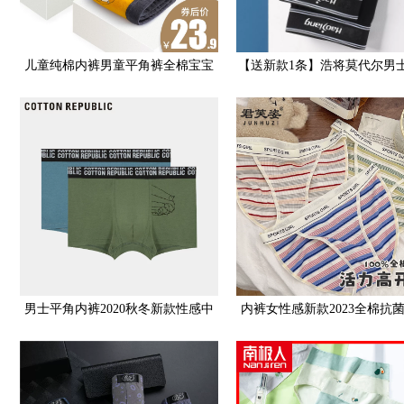
儿童纯棉内裤男童平角裤全棉宝宝
【送新款1条】浩将莫代尔男
男孩小童中大童四角裤12短裤100%
男短裤平角裤舒适棉內裆3条
男士平角内裤2020秋冬新款性感中
内裤女性感新款2023全棉抗
腰莫代尔面料纯色铁桶2条装
裆女生纯欲少女欧美风条纹