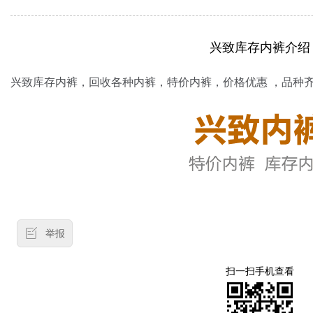
兴致库存内裤介绍
兴致库存内裤，回收各种内裤，特价内裤，价格优惠 ，品种
举报
扫一扫手机查看