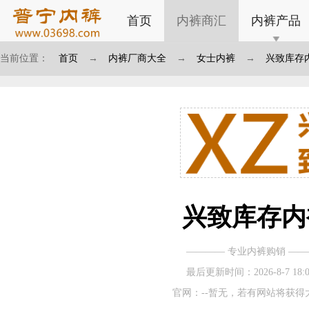
首页
内裤商汇
内裤产品
当前位置：
首页
→
内裤厂商大全
→
女士内裤
→
兴致库存
兴致库存内
———— 专业内裤购销 —
最后更新时间：2026-8-7 18:0
官网：--暂无，若有网站将获得大