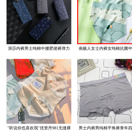
浪莎内裤男士纯棉中腰肥佬裤弹力
南极人女士内裤女纯棉抗菌
棉印花平角裤衩加肥加大码短裤头
少女可爱印花日系加大码三
"听说你也喜欢我"优资丹981无缝裸
男士内裤男纯棉平角裤青年