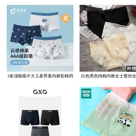
裆新款2021爆款时尚中腰女生短裤
属兔中大童男女孩中筒袜亲
3条顶呱呱中大儿童男童内裤彩棉裆
白色黑色纯棉内裤女士蕾丝
精梳棉男孩短裤平角裤A类顶瓜瓜
女生性感透气三角底裤