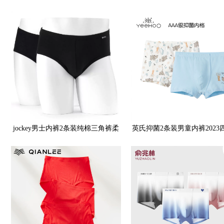
宝宝男孩小童中大童不夹pp短裤头
四角透气内裤男大码专柜
jockey男士内裤2条装纯棉三角裤柔
英氏抑菌2条装男童内裤2023
软净版舒适透气正品1370109
小灰熊款宝宝短裤弹力平角