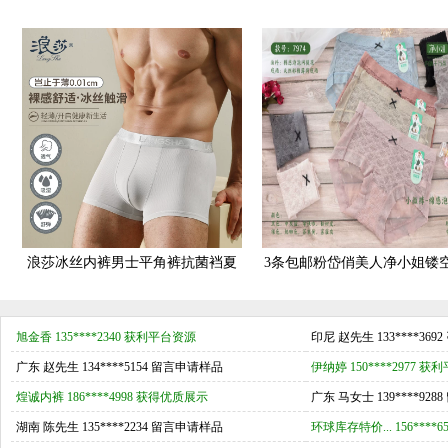
全棉男生大码平角裤短裤男款裤头
Maison Contouring 蕾丝低
河南 郭先生 135****5085 留言申请样品
河南 李女士 188****63
满分宝贝 139****8903 获利平台资源
骄傲宝宝 139****8903
海佳利 152****3666 获利平台资源
猛帅 136****9889 获利
舒雅茹 130****8877 获得优质展示
康名欣 137****2789 
鹰丹顿 135****9688 获得精准推送
金将王子 135****9688
浪莎冰丝内裤男士平角裤抗菌裆夏
3条包邮粉岱俏美人净小姐镂
福建 陈先生 137****7365 咨询厂商信息
喜菲婷 158****4252 
季无痕超薄款网眼透气四角短裤头
天然彩棉薄荷底裆内裤女三
旭金香 135****2340 获利平台资源
印尼 赵先生 133****36
广东 赵先生 134****5154 留言申请样品
伊纳婷 150****2977 
煌诚内裤 186****4998 获得优质展示
广东 马女士 139****92
湖南 陈先生 135****2234 留言申请样品
环球库存特价... 156****
丽知怡 132****2121 获利平台资源
巧伊人 138****2973 