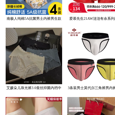
南极人纯棉5A抗菌男士内裤男生款
爱慕先生21AW涟涟有余系
透气运动大码平角短裤头四角裤衩
NS23F521
艾媛朵儿珠光裤3.0蚕丝抑菌内裆中
3条装男士莫代尔三角裤男内
腰女士法式蕾丝三角内裤女舒适
无痕u凸囊袋短裤性感三角裤