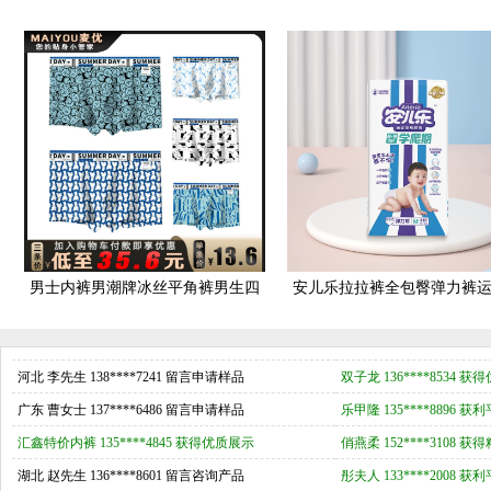
运动超薄新款潮流速干旅游快干
女生三角裤2023新款口红裤
福建 王先生 139****7028 留言申请样品
浙江 刘女士 133****83
四川 黄先生 138****4118 留言咨询产品
河北 吴女士 136****82
山东 刘先生 182****3037 留言申请样品
菲姿爱 135****8787 
上海 董女士 138****6617 留言申请样品
北京 梁女士 137****53
环球库存特价... 156****6585 获得精准推送
中山特价男内... 189****
男士内裤男潮牌冰丝平角裤男生四
安儿乐拉拉裤全包臀弹力裤
巧伊人 138****2973 获利平台资源
山东 王女士 133****70
角裤抗菌印花运动底裤衩中腰透气
小内裤成长学步裤爬爬裤M4
河北 李先生 138****7241 留言申请样品
双子龙 136****8534 
广东 曹女士 137****6486 留言申请样品
乐甲隆 135****8896 
汇鑫特价内裤 135****4845 获得优质展示
俏燕柔 152****3108 
湖北 赵先生 136****8601 留言咨询产品
彤夫人 133****2008 
上海 郭女士 137****7167 留言申请样品
龙盛内裤 153****5552