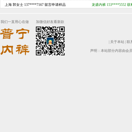
湖南 刘女士 135****8065 留言申请样品
舒雅露 180****5588 
伟景内裤 156****6080 获利平台资源
一线特价内裤 180****2
我们一直用心在做
加微信好友看新款
宠黛芬 134****3055 获得优质展示
岱姿蘭 134****5638 
诺雅迪 135****8259 获得精准推送
星念梦 135****8259 
广东 何先生 133****4449 咨询厂商信息
俏伊欣 135****6089 
|
关于本站
|
联
河南 陈女士 133****1539 咨询厂商信息
河北 周先生 136****30
声明：本站部分内容由会
丹姿 135****7666 获利平台资源
江苏 黄先生 135****45
河南 孙女士 136****4496 留言申请样品
甄黛女士内裤... 153****
银盛丰 139****7736 获得精准推送
江苏 董先生 135****72
浩诚内裤 159****5466 获利平台资源
通爽内裤 135****1006
北京 梁先生 135****1536 留言申请样品
山东 吴女士 135****18
江苏 胡女士 135****8539 留言咨询产品
北京 黄先生 137****50
顺和内裤 178****6880 获得优质展示
河南 曹女士 136****35
普宁东乐郎制... 134****2225 获得精准推送
广东澎辉实业... 135****
浙江 赵先生 135****9163 留言申请样品
普宁市宝邻制... 135****