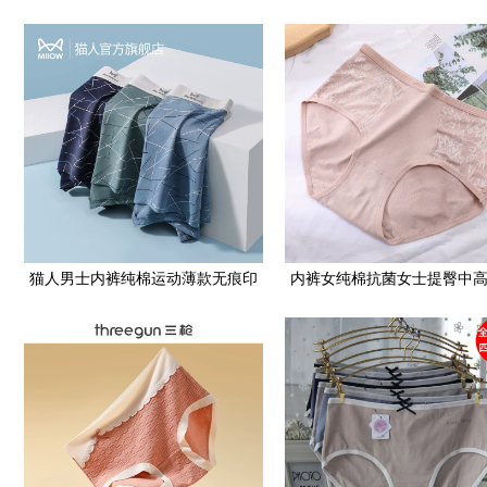
裤胶原蛋白抗菌内裤女CP00062
年发育期短裤头男生冰丝男
猫人男士内裤纯棉运动薄款无痕印
内裤女纯棉抗菌女士提臀中
花透气平角裤头抑菌男生四角短裤
裤透气柔软舒适三角短裤 人