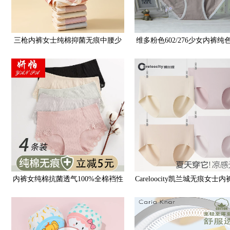
三枪内裤女士纯棉抑菌无痕中腰少
维多粉色602/276少女内裤纯
女生透气包臀不夹臀三角短裤新款
莫代尔棉舒适透气简约甜美
内裤女纯棉抗菌透气100%全棉裆性
Careloocity凯兰城无痕女士
感蕾丝中腰大码少女式无痕三角裤
纯棉裆冰丝夏季薄款健身