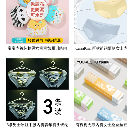
宝宝内裤纯棉男女宝宝如厕训练内
CariaKnar新款简约薄款女士
裤婴儿尿布裤小儿童纱布纯棉短裤
棉全棉裆中腰三角无痕少女
3条男士冰丝中腰内裤青年裤头锦纶
有棵树无痕内裤女士桑蚕丝