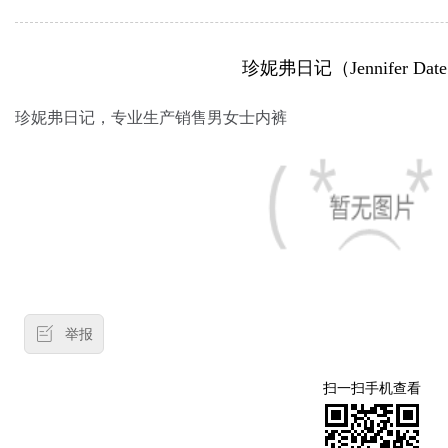
珍妮弗日记（Jennifer Da
珍妮弗日记，专业生产销售男女士内裤
举报
扫一扫手机查看