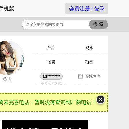
手机版
会员注册 / 登录
产品
资讯
招聘
项目
13*********
在线留言
桑晴
↑更多联系方式↑
商未完善电话，暂时没有查询到厂商电话！