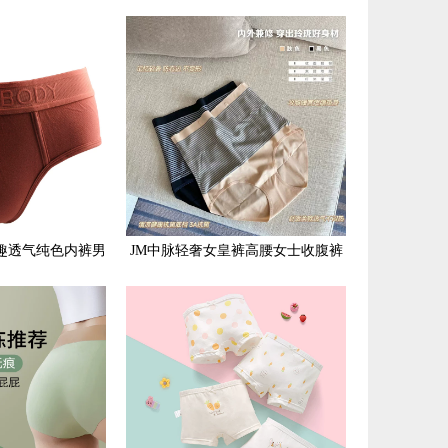
棉质底裆三角裤
生四角裤七夕送男友礼物3条装
/奔趣透气纯色内裤男
JM中脉轻奢女皇裤高腰女士收腹裤
品质三角内裤
显瘦收小肚子束腰暖宫裤内裤三角
0231