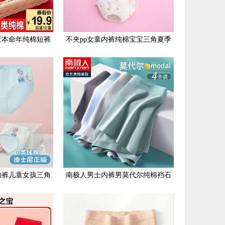
童本命年纯棉短裤
不夹pp女童内裤纯棉宝宝三角夏季
孩13岁牛年平角裤
薄款小童短裤儿童婴儿面包裤平角
内裤儿童女孩三角
南极人男士内裤男莫代尔纯棉裆石
不夹屁屁底裤短裤
墨烯抑菌冰丝感透气无痕平角短裤