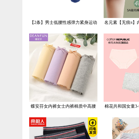
【2条】男士低腰性感弹力紧身运动
名元素【无痕π】
莫代尔透气吸汗囊袋小三角内裤
棉裆女士冰丝运
蝶安芬女内裤女士内裤棉质中高腰
棉花共和国女童3
平角简约包臀提臀收腹大码礼盒
湿快速排汗三角