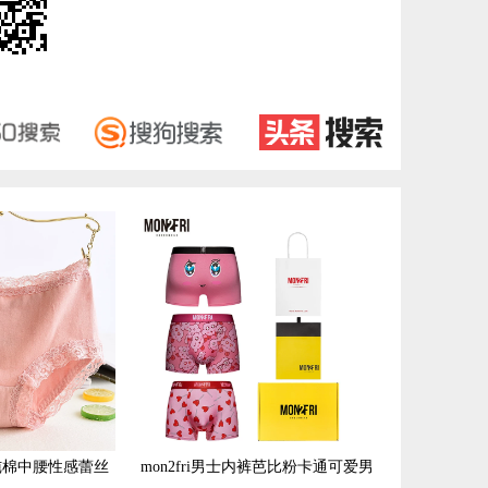
纯棉中腰性感蕾丝
mon2fri男士内裤芭比粉卡通可爱男