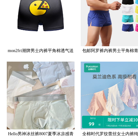
mon2fri潮牌男士内裤平角棉透气送
包邮阿罗裤内裤男士平角棉
男生男友情侣创意生日礼物礼盒
角短款囊袋睡裤宽松居家大
Hello男神冰丝裤8007夏季冰凉感青
全棉时代罗纹蕾丝女士内裤