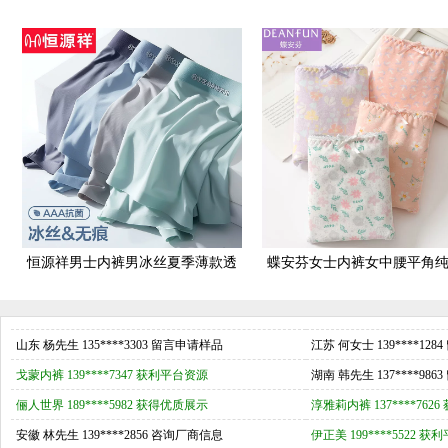
感三角裤男学生青年裤2条装
包臀汉麻抗菌裆女内裤2138/2
波兰 刘先生 181****8665 留言申请样品
广东 黄女士 137****99
浙江 董女士 138****9855 留言申请样品
陕西 张女士 186****53
湖南 黄女士 135****1812 留言申请样品
湖北 周女士 138****67
盛昌隆特价内... 189****7967 获得优质展示
上海 彭女士 137****51
丽知怡 132****2121 获得精准推送
巧伊人 138****2973 
恒源祥男士内裤男冰丝夏季薄款透
蝶安芬女士内裤女中腰平角
四川 丁女士 138****1994 咨询厂商信息
淘气色彩 136****8534
气纯棉裆抗菌平角男生四角短裤头
性感时尚柔软舒适可爱透气
山东 杨先生 135****3303 留言申请样品
江苏 何女士 139****12
戈蒙内裤 139****7347 获利平台资源
湖南 韩先生 137****98
俪人世界 189****5982 获得优质展示
淳雅莉内裤 137****762
安徽 林先生 139****2856 咨询厂商信息
伊正美 199****5522 
南兴隆特价内... 130****9996 获利平台资源
江西 傅先生 189****57