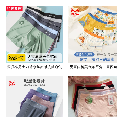
石墨烯抑菌裆运动中腰四角短裤衩
中腰透气舒适高档超弹女生
恒源祥男士内裤冰丝凉感抗菌透气
男童内裤莫代尔平角儿童四
四角短裤头男生夏季薄款平角裤衩
季薄款男孩冰丝款小童短裤