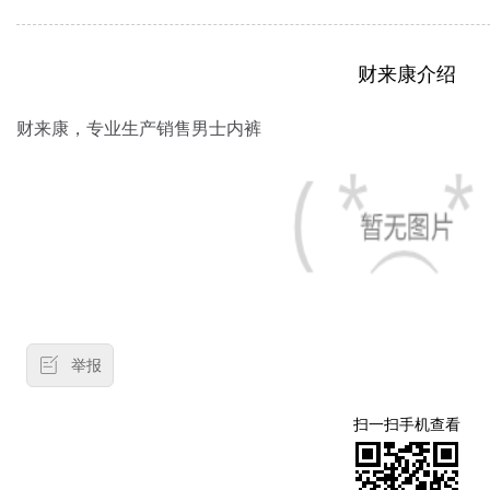
财来康介绍
财来康，专业生产销售男士内裤
举报
扫一扫手机查看