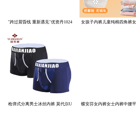
"跨过晨昏线 重新遇见"优资丹1024
女孩子内裤儿童纯棉四角裤
无痕32针裸氨抑菌莫代尔内裤女
菌短裤小童宝宝可爱不夹PP
枪弹式分离男士冰丝内裤 莫代尔U
蝶安芬女内裤女士内裤中腰
凸囊袋内裤阴囊托透气性感平角裤
代尔柔软舒适纯棉裆透气简