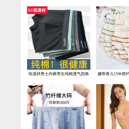
护抗菌超弹大码内裤三角大红女
四角1-3岁婴儿
恒源祥男士内裤男生纯棉透气四角
娜蒂香儿1596
短裤头男款大码宽松男式平角裤衩
弹少女三角内裤