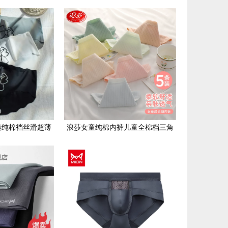
丝中腰三角裤
基尼 低腰性感潮U凸透气薄款冰丝
痕纯棉裆丝滑超薄
浪莎女童纯棉内裤儿童全棉档三角
三角裤头夏黑白灰
裤12周岁以上青春期少女高腰短裤