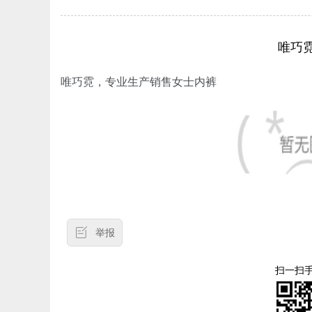
唯巧
唯巧霓，专业生产销售女士内裤
举报
扫一扫