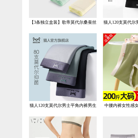
【3条独立盒装】歌帝莫代尔桑蚕丝
猫人120支莫代
女士内裤中腰抗菌透气三角短裤
平角裤抗菌冰丝
猫人120支莫代尔男士平角内裤男生
中腰内裤女性感女
透气抑菌内裆夏季薄款四角短裤
斤加肥加大莫代