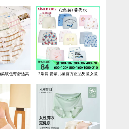
童内裤小女孩短裤
中腰裸感无痕舒适宽边四角短裤衩
简约柔软包臀舒适高
2条装 爱慕儿童官方正品男童女童
条纹海军风中腰女
孩宝宝薄透气莫代尔三角平角内裤