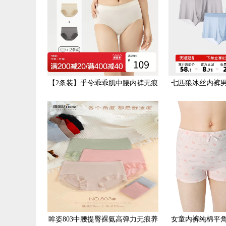
【2条装】乎兮乖乖肌中腰内裤无痕
七匹狼冰丝内裤
舒适生理裤收腹女士平角裤秋
气短裤运动透气
眸姿803中腰提臀裸氨高弹力无痕养
女童内裤纯棉平