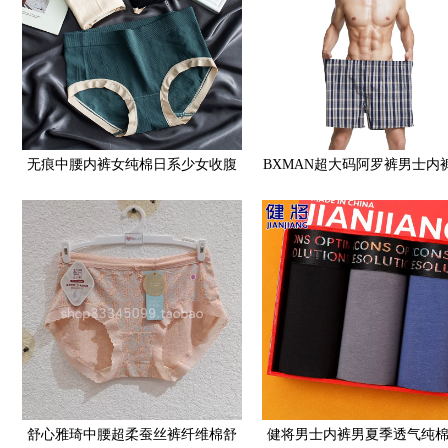
无痕中腰内裤女纯棉日系少女收腹
BXMAN超大码阿罗裤男士内
提臀性感时尚舒适透气女士三角裤
平角裤纯棉家居短裤男睡裤
舒心雅琦中腰超柔蚕丝裤纤维棉舒
健将男士内裤男夏季透气纯