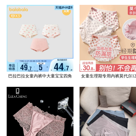
大童短裤莫代尔平角夏季薄款小童
松夏季超薄透气纯棉裆中腰
巴拉巴拉女童内裤中大童宝宝四角
女童生理期专用内裤莫代尔1
短裤儿童平底裤三条装夏季新款薄
大童女孩学生防漏姨妈月经