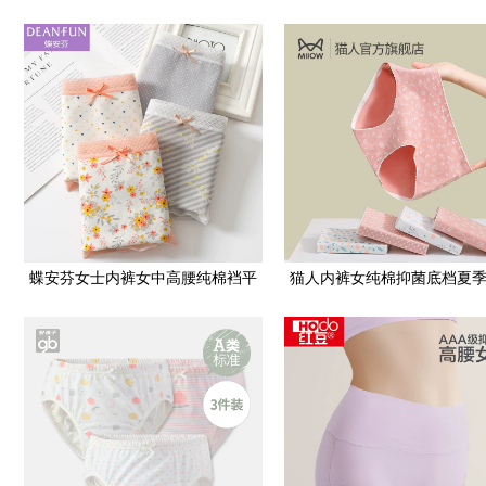
适透气抗菌底裆印花内裤女
裤抗菌裆中腰大码短裤青年
蝶安芬女士内裤女中高腰纯棉裆平
猫人内裤女纯棉抑菌底档夏
角性感时尚贴身收腹提臀可爱少女
透气中腰日系印花女士内裤