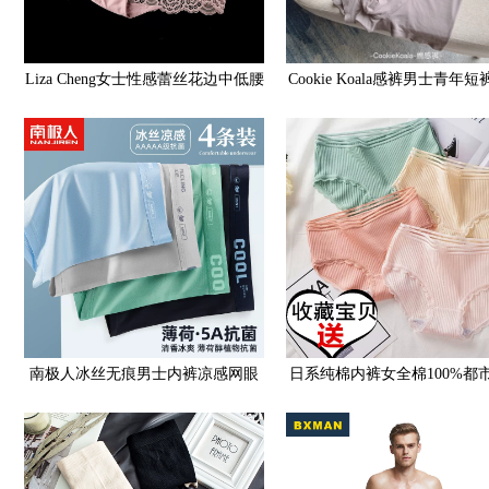
Liza Cheng女士性感蕾丝花边中低腰
Cookie Koala感裤男士青年
平角裤内裤黑色灰色L29261
内裤舒适中腰透气底裤男
南极人冰丝无痕男士内裤凉感网眼
日系纯棉内裤女全棉100%都
透气抗菌平角四角短裤头夏季薄款
丽人少女非抗菌透气三角裤