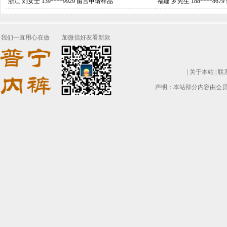
湖北 卢先生 135****7934 留言咨询产品
南兴隆特价内... 130****
山东 陈先生 134****8328 留言申请样品
缅甸 胡先生 135****13
切霸 135****9558 获得精准推送
天依丽 135****9558 
我们一直用心在做
加微信好友看新款
湖南 马女士 135****8557 咨询厂商信息
湖南 朱先生 139****73
河南 宋先生 139****7404 留言申请样品
美而倩 133****9392 
|
关于本站
|
联
山东 何先生 135****9518 咨询厂商信息
河北 陈先生 132****57
声明：本站部分内容由会
湖北 赵女士 134****1829 留言申请样品
健岱尔 135****7666 
菲妮慕舒 153****2308 获得精准推送
彩姿馨 153****2308 
广西 韩先生 136****6837 咨询厂商信息
集贤内裤 137****4388
河北 吴女士 182****3927 留言申请样品
湖南 谢先生 138****67
贵州 谢先生 139****2041 留言申请样品
利丽娇内裤 189****468
浙江 林先生 135****6655 留言咨询产品
日本 邓女士 135****97
亿鸣爽内裤 180****1510 获得精准推送
金兴内裤 153****5188
广东芭美奴制... 152****1226 获利平台资源
普宁市安达制... 136****
河北 冯先生 188****1475 留言申请样品
迪尊 135****1497 获得