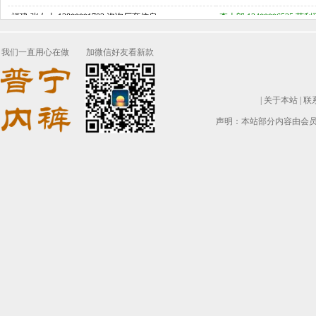
龙盛内裤 153****5552 获利平台资源
黛依情 066****9222 
广东 林先生 133****4321 留言咨询产品
浙江 杨先生 136****53
我们一直用心在做
加微信好友看新款
一线特价内裤 180****2399 获得优质展示
切霸 135****9558 获得
河北 刘先生 135****7198 留言申请样品
湖南 谢女士 135****36
|
关于本站
|
联
星念梦 135****8259 获利平台资源
娇丽馨 181****1448 
声明：本站部分内容由会
河北 吴先生 136****7427 留言申请样品
美若欣 135****6089 
广东 刘女士 138****5084 留言申请样品
浙江 孙女士 139****22
福建 徐女士 138****1083 留言申请样品
四川 吴先生 189****55
甄黛女士内裤... 153****2308 获得精准推送
乐儿猫 153****2308 
优越酷 139****7736 获利平台资源
盛宝鑫 135****4864 
福建 周女士 133****3536 留言申请样品
上海 陈女士 135****27
时进内裤 158****7115 获利平台资源
波兰 胡女士 139****12
广西 董先生 139****3764 留言申请样品
亿鸣爽内裤 180****151
四川 孙女士 136****4720 留言咨询产品
四川 杨先生 138****34