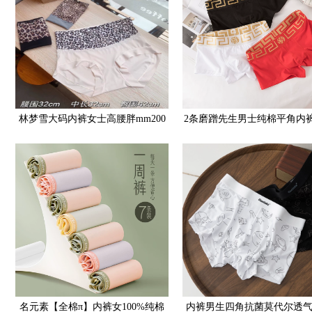
林梦雪大码内裤女士高腰胖mm200
2条磨蹭先生男士纯棉平角内
斤舒适三角裤头甜美收腹简洁舒适
短裤潮流纯色透气男生四
名元素【全棉π】内裤女100%纯棉
内裤男生四角抗菌莫代尔透