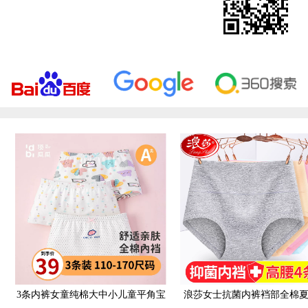
3条内裤女童纯棉大中小儿童平角宝
浪莎女士抗菌内裤裆部全棉