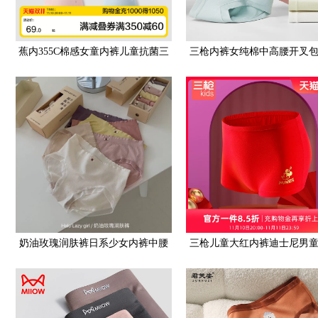
蕉内355C棉感女童内裤儿童抗菌三
三枪内裤女纯棉中高腰开叉
角裤女宝宝平角短裤女孩保暖3件
夹臀女士三角裤夏季薄款舒
奶油玫瑰润肤裤日系少女内裤中腰
三枪儿童大红内裤迪士尼男
舒适透气包臀棉裆女士三角裤头
裤女童三角裤全棉节庆本命