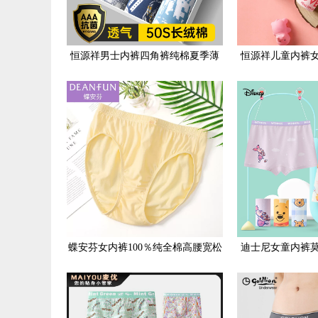
恒源祥男士内裤四角裤纯棉夏季薄
恒源祥儿童内裤
款短裤男款青少年裤头平角裤男生
孩宝宝四角短裤
蝶安芬女内裤100％纯全棉高腰宽松
迪士尼女童内裤
舒适透气女士内裤大码纯色简约
角底裤女孩冰丝