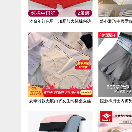
本命年红色男士加肥加大纯棉内裤
舒心雅琦中腰爱
男宽松肥佬短裤全棉大码四角裤头
尚印花舒适透气
夏季薄款无痕内裤女生纯棉桑蚕丝
恒源祥男士内裤
裆运动健身瑜伽底裤冰丝女士内裤
尔四角裤男生平