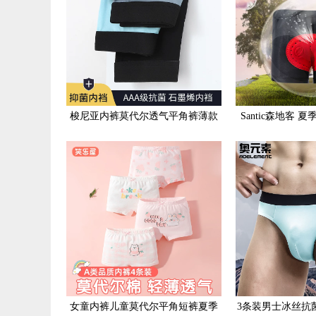
梭尼亚内裤莫代尔透气平角裤薄款
Santic森地客
四角裤秋冬款男士纯色短裤头
骑行内裤滑步车
女童内裤儿童莫代尔平角短裤夏季
3条装男士冰丝抗