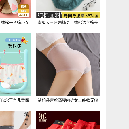
女纯棉平角裤小女
南极人三角内裤男士纯棉透气裤头
头中大童女童全棉
青年中腰舒适宽松夏季男生短裤衩
莫代尔平角儿童四
洁韵朵蕾丝高腰内裤女士纯欲无痕
款小童女宝宝短裤
性感提臀收腹冰丝透气短裤薄款夏