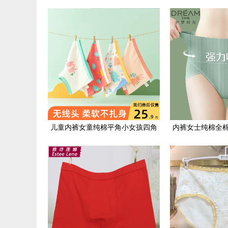
角裤男式夏季薄款抗菌平角短裤头
平角初高中学生1
儿童内裤女童纯棉平角小女孩四角
内裤女士纯棉全
全棉短裤中大童宝宝不夹屁屁100%
腰收腹强力收小