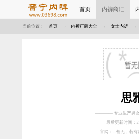
首页
内裤商汇
当前位置：
首页
→
内裤厂商大全
→
女士内裤
→
思
———— 专业生产男
最后更新时间：2026-
官网：--暂无，若有