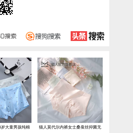
3岁大童男孩纯棉
猫人莫代尔内裤女士桑蚕丝抑菌无