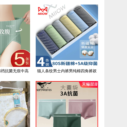
4发育期男士四角
痕透气中腰女生夏季薄款三角短裤
棉裆抗菌无痕中高
猫人条纹男士内裤男纯棉四角裤衩
肚子女生夏季薄款
全棉抑菌透气秋季男生平角短裤头