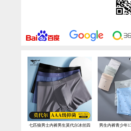
七匹狼男士内裤男生莫代尔冰丝四
男生内裤青少年1