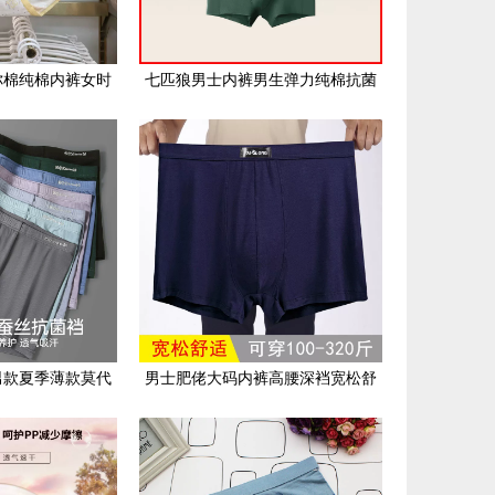
你棉纯棉内裤女时
七匹狼男士内裤男生弹力纯棉抗菌
蚕丝抗菌短裤可爱
大U囊袋2023秋季新款四角裤礼盒3
男款夏季薄款莫代
男士肥佬大码内裤高腰深裆宽松舒
角裤大码男式短裤
适透气竹纤维莫代尔胖子平角裤头