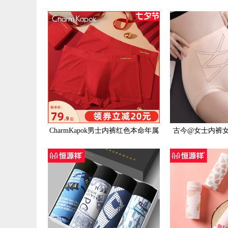
中大童小女孩宝宝四角裤不夹屁屁
薄款透明性感小
CharmKapok男士内裤红色本命年属
古今@女士内裤
兔年结婚莫代尔冰丝四角短裤平角
痕收腹透气三角