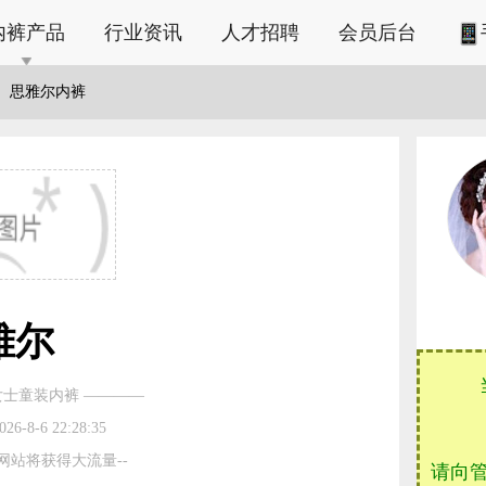
内裤产品
行业资讯
人才招聘
会员后台
思雅尔内裤
雅尔
女士童装内裤 ————
8-6 22:28:35
网站将获得大流量--
请向