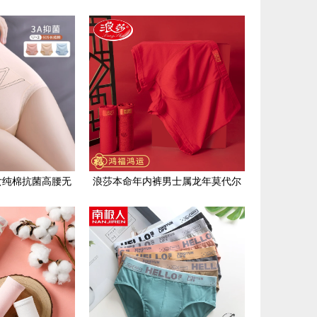
三角裤短裤衩头
薄款13夏天14宝宝3岁男孩15小童
女纯棉抗菌高腰无
浪莎本命年内裤男士属龙年莫代尔
裤新款女生短裤头
大红色平角裤结婚礼物四角短裤头