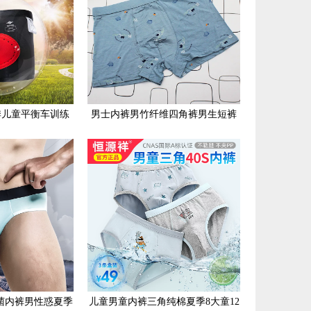
 夏季儿童平衡车训练
男士内裤男竹纤维四角裤男生短裤
裤透气海绵坐垫
头平角裤大码莫代尔U凸宽松 耀将
菌内裤男性惑夏季
儿童男童内裤三角纯棉夏季8大童12