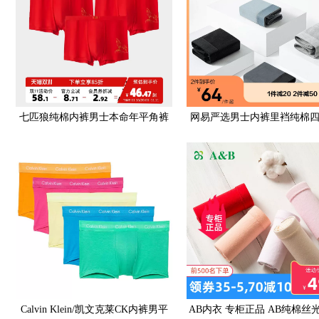
七匹狼纯棉内裤男士本命年平角裤
网易严选男士内裤里裆纯棉
结婚鸿运裤衩透气四角短裤男裤头
透气莫代尔男生短裤头平角
Calvin Klein/凯文克莱CK内裤男平
AB内衣 专柜正品 AB纯棉丝