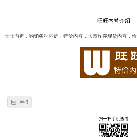
旺旺内裤介绍
旺旺内裤，购销各种内裤，特价内裤，大量库存现货内裤，价
举报
扫一扫手机查看