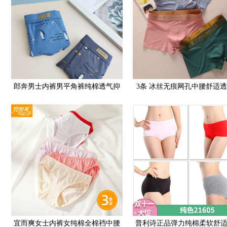
郎奔男士内裤男平角裤纯棉透气抑
3条 冰丝无痕网孔中腰舒适
菌全棉底裤运动四角个性短裤头潮
士内裤日系简约素色平角裤
宜而爽女士内裤女纯棉全棉裆中腰
普利诗正品弹力纯棉柔软舒