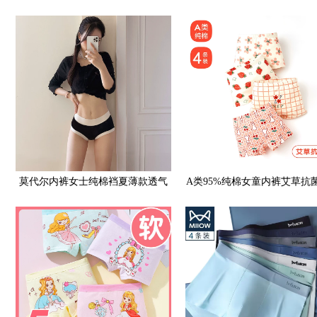
抗菌莫代尔平角四角裤头男结婚
妈妈桑蚕丝抑菌裆透气三角
莫代尔内裤女士纯棉裆夏薄款透气
A类95%纯棉女童内裤艾草抗
少女短裤中高腰无痕裤头女生舒适
童平角内裤宝宝短裤中大童