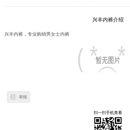
兴丰内裤介绍
兴丰内裤，专业购销男女士内裤
举报
扫一扫手机查看