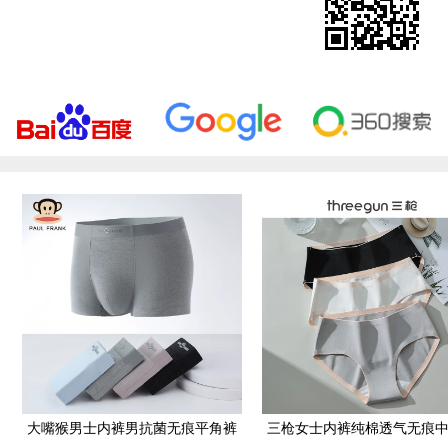
大嘴猴男士内裤男抗菌无痕平角裤
三枪女士内裤纯棉透气无痕