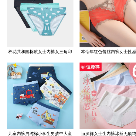
棉花共和国棉质女士内裤女三角印
本命年红色蕾丝内裤女士性
花薄款学生低腰性感三角裤3条装
纯棉抗菌裆女生结婚礼物兔
儿童内裤男纯棉小学生男孩中大童
恒源祥女士生内裤冰丝无痕