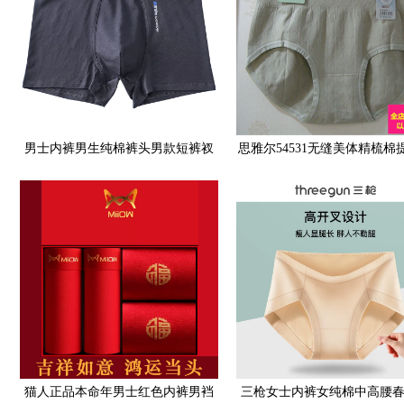
男士内裤男生纯棉裤头男款短裤衩
思雅尔54531无缝美体精梳棉
深灰色四角裤运动底裤男式平角裤
腰女士高弹束腹内裤收腹
猫人正品本命年男士红色内裤男裆
三枪女士内裤女纯棉中高腰