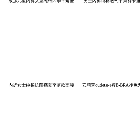
浪莎儿童内裤女童纯棉四季平角全
男士内裤纯棉透气平角裤卡
棉宝宝中大童短裤小女孩四角短裤
印花四角裤头青年学生短裤
内裤女士纯棉抗菌裆夏季薄款高腰
安莉芳outlets内裤E-BRA净
收腹性感新款少女生大码三角短裤
腻爽滑冰丝女士包臀中腰三