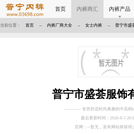
首页
内裤商汇
内裤产品
当前位置：
首页
→
内裤厂商大全
→
女士内裤
→
普宁市盛
普宁市盛荟服饰
———— 专营舒适时尚典雅的中高档
最后更新时间：2026-8-5 20:0
官网：--暂无，若有网站将获得大