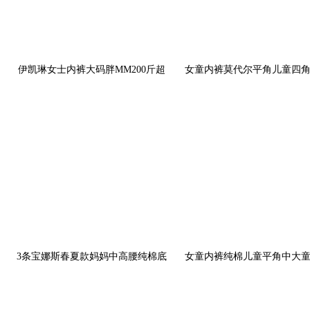
伊凯琳女士内裤大码胖MM200斤超
女童内裤莫代尔平角儿童四
弹莫代尔透气妈妈三角短裤头6789
季薄款女孩冰丝款女宝宝三
3条宝娜斯春夏款妈妈中高腰纯棉底
女童内裤纯棉儿童平角中大
裆蕾丝性感网纱大码内裤女薄款
短裤宝宝三角底裤不夹屁屁10