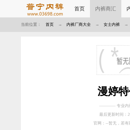
首页
内裤商汇
当前位置：
首页
→
内裤厂商大全
→
女士内裤
→
漫婷特
———— 专业内
最后更新时间：2026-
官网：--暂无，若有