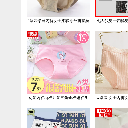
4条装彩田内裤女士柔软冰丝拼接莫
七匹狼男士内裤
代尔透气石墨烯裆少女中腰包臀
菌迷彩印花网纱
女童内裤纯棉儿童三角全棉短裤头
4条装 女士内裤
不夹宝宝女孩小学生中大童100%
感无痕少女三角