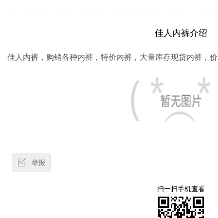
佳人内裤介绍
佳人内裤，购销各种内裤，特价内裤，大量库存现货内裤，价
举报
扫一扫手机查看