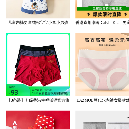
儿童内裤男童纯棉宝宝小童小男孩
香港直邮潮奢 Calvin Klein 
平角裤全棉短裤卡通宇航员不夹PP
裤(2件套)童装
【3条装】升级香港幸福狐狸官方旗
EAZMOL莫代尔内裤女爆款
舰正品舒适男士男神抗菌短内裤
腰女士无痕内裤抗菌透气三