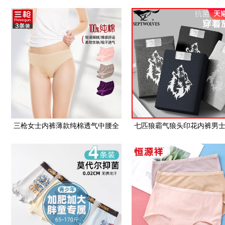
四角裤大码短裤中腰青年平角裤头
全棉短裤头男土青少年学生
三枪女士内裤薄款纯棉透气中腰全
七匹狼霸气狼头印花内裤男
棉无痕弹力新疆棉轻薄舒适三角裤
莫代尔包筋四角裤爸爸平底