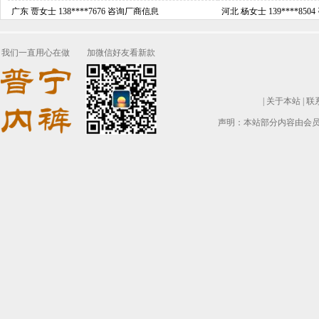
浙江 杨先生 135****8985 留言申请样品
江苏 孔女士 138****12
福建 徐女士 138****1176 留言申请样品
四川 吴先生 190****56
激奔 137****6888 获利平台资源
广东劲蓝实业... 180****
我们一直用心在做
加微信好友看新款
潘涵 181****1109 获利平台资源
财临客来 181****1109
全洲服装厂 130****7666 获利平台资源
河北 黄女士 138****88
|
关于本站
|
联
漫派 135****9226 获得优质展示
普宁市情美时... 135****
声明：本站部分内容由会
英国 孙女士 137****2345 留言咨询产品
滨诺威 139****0201 
河南 马先生 138****5016 留言申请样品
河北 李女士 186****63
山东 陈女士 130****6206 留言申请样品
吉林 高女士 135****16
广东 孙女士 139****4211 留言咨询产品
淘气色彩 136****8534
凯滨堡 136****8534 获得优质展示
晗昱 135****8896 获得
戈蒙内裤 139****7347 获得精准推送
汇鑫特价内裤 135****4
俪人世界 189****5982 获利平台资源
福建 高女士 139****54
楷将 134****6535 获利平台资源
芬兰 杨先生 182****42
南兴隆特价内... 130****9996 获利平台资源
佑妙内裤 198****6545