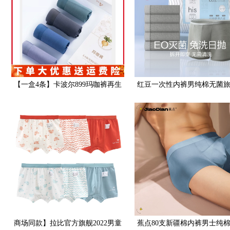
【一盒4条】卡波尔899玛咖裤再生
红豆一次性内裤男纯棉无菌
纤维光面无痕植物抗菌男平角内裤
差免洗全棉大码四角日抛平
商场同款】拉比官方旗舰2022男童
蕉点80支新疆棉内裤男士纯