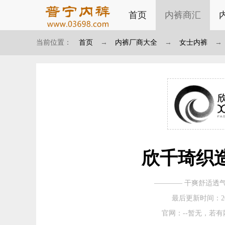
首页
内裤商汇
当前位置：
首页
→
内裤厂商大全
→
女士内裤
→
欣千琦织
———— 干爽舒适透
最后更新时间：2026-
官网：--暂无，若有