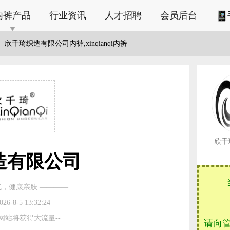
内裤产品
行业资讯
人才招聘
会员后台
欣千琦织造有限公司内裤,xinqianqi内裤
欣千
造有限公司
气，健康亲肤 ————
8-5 13:32:24
网站将获得大流量--
请向