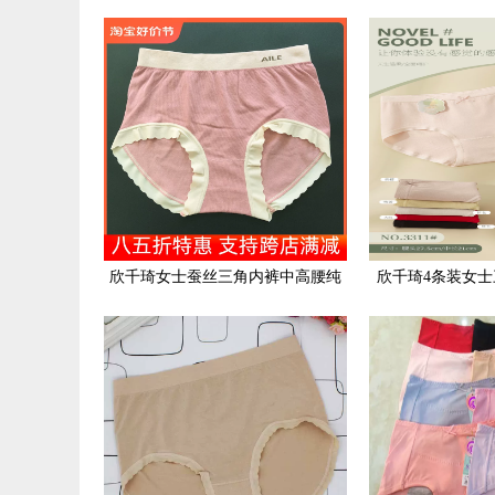
大码高弹力三角内裤女生 欣千琦
大码高弹力三角
欣千琦女士蚕丝三角内裤中高腰纯
欣千琦4条装女士
色弹力修身美臀简约收腹荷叶边
透气少女内