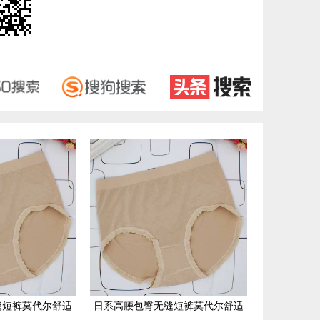
缝短裤莫代尔舒适
日系高腰包臀无缝短裤莫代尔舒适