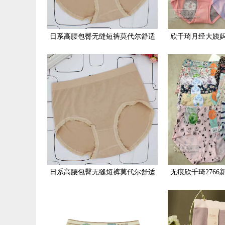
日系高腰包臀无缝短裤莫代尔舒适
欣千琦月经大姨
大码高弹力三角内裤女生 欣千琦
士内裤女中腰生
日系高腰包臀无缝短裤莫代尔舒适
无痕欣千琦276
大码高弹力三角内裤女生 欣千琦
丝提臀中腰内裤