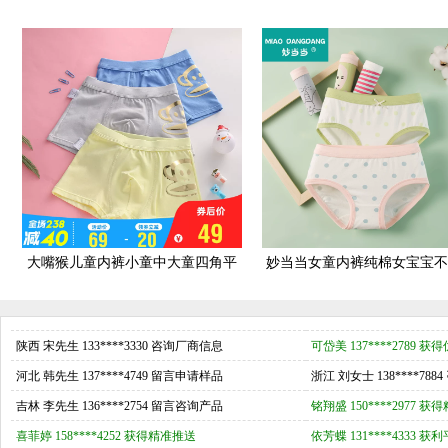
季薄款女孩冰丝款小童短裤女宝宝
薄款平角裤纯棉抗菌大码四
仙妮贝 158****7330 获利平台资源
广东 何女士 176****34
重庆 刘先生 136****2366 留言申请样品
湖北 胡女士 134****64
浙江 徐先生 137****6479 留言咨询产品
欣将 137****3776 获利
河北 李先生 139****1060 留言申请样品
河南 吴女士 139****88
湖北 陈先生 135****5674 留言申请样品
芷霓儿 150****9032 
大嘴猴儿童内裤小童中大童四角平
妙当当女童内裤纯棉女宝宝不
福建 徐女士 138****1288 留言咨询产品
四川 吴先生 199****57
裤男孩宝宝平角不夹屁屁女童短裤
儿童裤头小女孩可爱三角短
陕西 宋先生 133****3330 咨询厂商信息
可岱美 137****2789 
河北 韩先生 137****4749 留言申请样品
浙江 刘女士 138****78
吉林 李先生 136****2754 留言咨询产品
铭翔盛 150****2977 
喜菲婷 158****4252 获得精准推送
依芳蝶 131****4333 
芬兰 冯女士 135****2275 留言申请样品
娅比尼 159****2730 