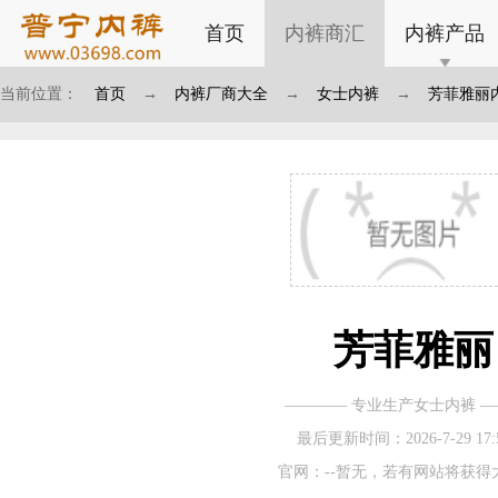
首页
内裤商汇
内裤产品
当前位置：
首页
→
内裤厂商大全
→
女士内裤
→
芳菲雅丽
芳菲雅丽
———— 专业生产女士内裤 
最后更新时间：2026-7-29 17:5
官网：--暂无，若有网站将获得大