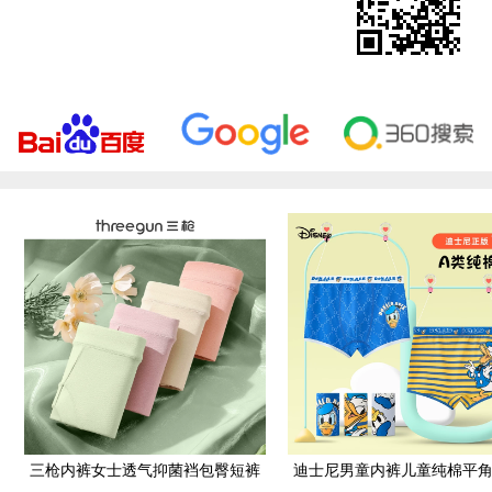
三枪内裤女士透气抑菌裆包臀短裤
迪士尼男童内裤儿童纯棉平