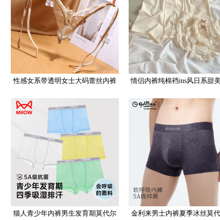
性感女系带透明女士大码蕾丝内裤
情侣内裤纯棉裆ins风日系甜
低腰透视无痕火辣丁字裤镂空外贸
白森系性感男士平角裤女士
猫人青少年内裤男生发育期莫代尔
金利来男士内裤夏季冰丝莫