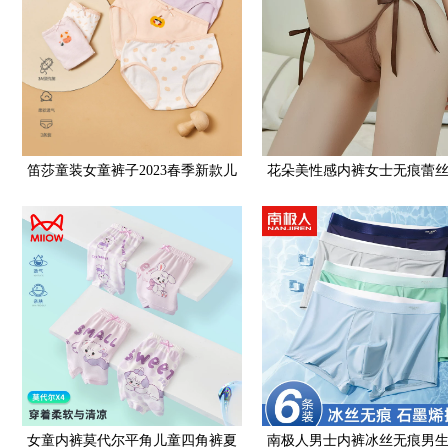
笛莎童装女童裤子2023春季新款儿
花朵美性感内裤女士无痕蕾
童可爱印花内裤组合装（五条装）
腰三角裤透明火辣网纱细带
女童内裤莫代尔平角儿童四角裤夏
南极人男士内裤冰丝无痕男