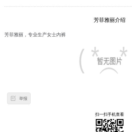
芳菲雅丽介绍
芳菲雅丽，专业生产女士内裤
举报
扫一扫手机查看