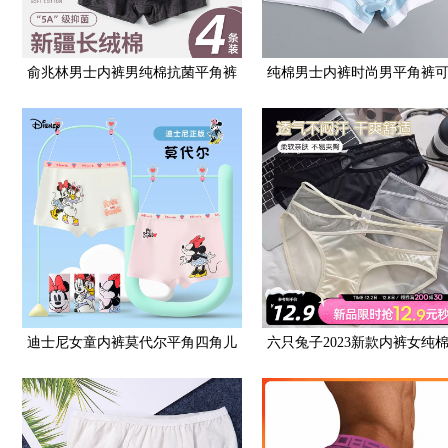
俞兆林男士内裤男纯棉抗菌平角裤
纯棉男士内裤时尚男平角裤
青年男生四角短裤头透气男款裤衩
通米奇中腰男生四角95%棉
迪士尼女童内裤莫代尔平角四角儿
六只兔子2023新款内裤女纯
童底裤女孩冰丝款小童短裤女宝宝
裆网纱性感三角裤中腰女士