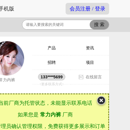
手机版
会员注册 / 登录
产品
资讯
招聘
项目
133****5699
在线留言
常力内裤
↑更多联系方式↑
当前厂商为托管状态，未能显示联系电话
如果您是
常力内裤
厂商
管理员确认管理权限，免费获得更多展示和订单