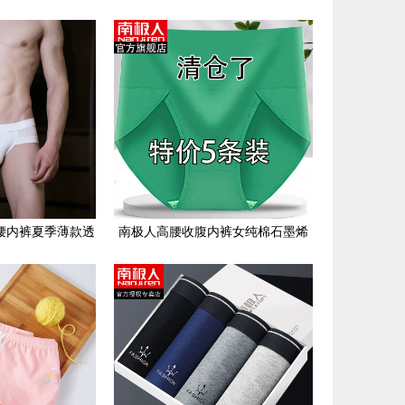
适抗菌学生内裤
潮流款性感男生四角短裤夏季薄款
腰内裤夏季薄款透
南极人高腰收腹内裤女纯棉石墨烯
尔棉运动短裤潮
抗菌女士暖宫舒适夏季薄款3/5条