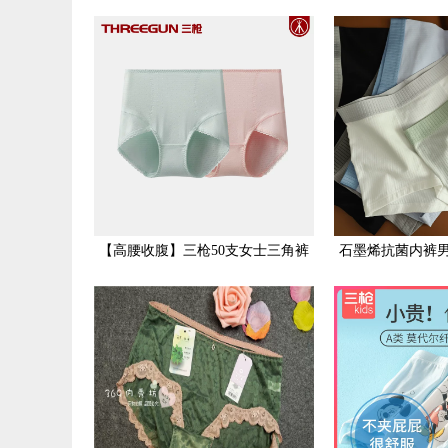
季四角裤薄款透气运动男生短裤头
裤透气棉裆中腰
【高腰收腹】三枪50支女士三角裤
石墨烯抗菌内裤
少女提臀收腹裤头精梳棉暖宫内裤
角裤透气男士无