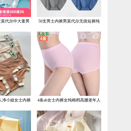
童莫代尔中大童男
50支男士内裤男莫代尔无痕短裤纯
角裤四角裤短裤
色性感夏季薄款舒适透气三角裤衩
人净小姐女士内裤
4条ab女士内裤女纯棉档高腰老年人
适女裤头2576
大码宽松加肥妈妈全棉小平角裤