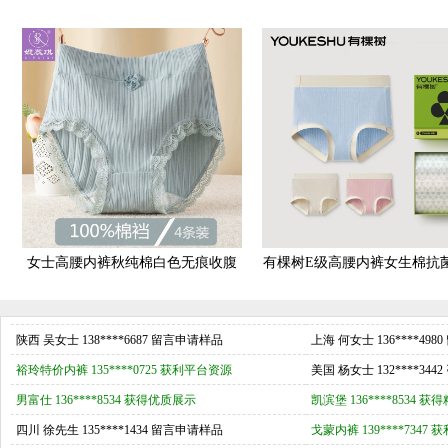
强力收腹提臀纯棉抗菌裆收小肚子
透气性感无痕女生短裤冰丝
巴米奴 198****7506 获利平台资源
天津 吴女士 134****46
莱曼戴丝 150****2977 获利平台资源
四川 张女士 132****88
浙江 胡女士 136****5845 留言咨询产品
旭金香 135****2340 
舒心雅琦 139****6799 获得优质展示
陕西 胡先生 185****15
四海库存 158****3700 获得精准推送
广东 林先生 139****32
女士高腰内裤秋纯棉白色无痕收腹
有棵树E级高腰内裤女生棉抗
越南 陈先生 136****8802 留言申请样品
四川 胡先生 134****63
100%全棉裆抗菌不夹裆不勒短裤
内裤少女提臀透气女士三
陕西 吴女士 138****6687 留言申请样品
上海 何女士 136****49
裕玲特价内裤 135****0725 获利平台资源
美国 杨女士 132****34
男富仕 136****8534 获得优质展示
凯滨堡 136****8534 
四川 徐先生 135****1434 留言申请样品
戈蒙内裤 139****7347
湖北 林女士 198****5315 咨询厂商信息
俪人世界 189****5982