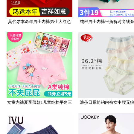
莫代尔本命年男士内裤男生大红色
纯棉男士内裤平角裤时尚线
属龙年纯棉新款男式四角结婚男款
时尚潮流修身男四角短
女童内裤夏季薄款1儿童纯棉平角三
浪莎日系简约内裤女中腰无
角短底裤宝宝小女孩5中大童11岁
透气裆舒适不卡裆包臀女士