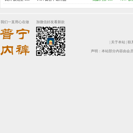
浙江 刘女士 139****9929 留言申请样品
福建 罗先生 188****86
湖北 卢先生 135****7934 留言咨询产品
南兴隆特价内... 130****
我们一直用心在做
加微信好友看新款
山东 陈先生 134****8328 留言申请样品
缅甸 胡先生 135****13
切霸 135****9558 获得精准推送
天依丽 135****9558 
|
关于本站
|
联
湖南 马女士 135****8557 咨询厂商信息
湖南 朱先生 139****73
声明：本站部分内容由会
河南 宋先生 139****7404 留言申请样品
美而倩 133****9392 
山东 何先生 135****9518 咨询厂商信息
河北 陈先生 132****57
湖北 赵女士 134****1829 留言申请样品
健岱尔 135****7666 
菲妮慕舒 153****2308 获得精准推送
彩姿馨 153****2308 
广西 韩先生 136****6837 咨询厂商信息
集贤内裤 137****4388
河北 吴女士 182****3927 留言申请样品
湖南 谢先生 138****67
贵州 谢先生 139****2041 留言申请样品
利丽娇内裤 189****468
浙江 林先生 135****6655 留言咨询产品
日本 邓女士 135****97
亿鸣爽内裤 180****1510 获得精准推送
金兴内裤 153****5188
广东芭美奴制... 152****1226 获利平台资源
普宁市安达制... 136****