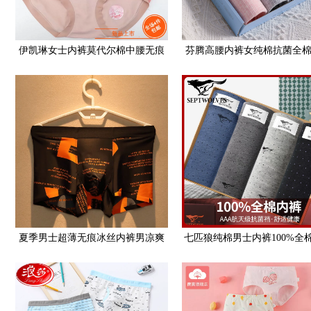
伊凯琳女士内裤莫代尔棉中腰无痕
芬腾高腰内裤女纯棉抗菌全
棉质三角短裤头舒适透气抗菌7154
收小肚子透气无痕加大码三
夏季男士超薄无痕冰丝内裤男凉爽
七匹狼纯棉男士内裤100%全
平角裤个性潮字黑色青年四角短裤
短裤头男生平角大码男款中