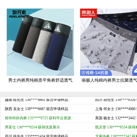
学生发育期纯棉内裤平角四脚短裤
中腰木代尔柔软女士三角裤59
巴米奴 198****7506 获利平台资源
天津 吴女士 134****46
莱曼戴丝 150****2977 获利平台资源
四川 张女士 132****88
浙江 胡女士 136****5845 留言咨询产品
旭金香 135****2340 
舒心雅琦 139****6799 获得优质展示
陕西 胡先生 185****15
四海库存 158****3700 获得精准推送
男士内裤男纯棉质平角裤舒适透气
南极人纯棉内裤男士抗菌透
广东 林先生 139****32
越南 陈先生 136****8802 留言申请样品
个性四角短裤衩头潮流男生礼盒装
大码平角新款印花四角裤衩
四川 胡先生 134****63
陕西 吴女士 138****6687 留言申请样品
上海 何女士 136****49
裕玲特价内裤 135****0725 获利平台资源
美国 杨女士 132****34
男富仕 136****8534 获得优质展示
凯滨堡 136****8534 
四川 徐先生 135****1434 留言申请样品
戈蒙内裤 139****7347
湖北 林女士 198****5315 咨询厂商信息
俪人世界 189****5982