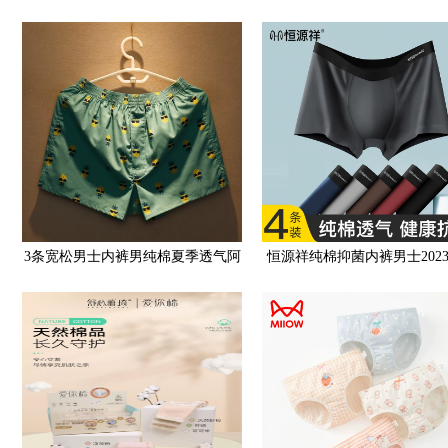
款透气网孔平角运动男生四角裤
抗菌高腰暖姜御寒艾草纤维
3条宽松男士内裤男纯棉夏季透气阿
恒源祥纯棉抑菌内裤男士202
罗裤衩平角青年潮休闲四角短裤
款透气吸汗纯色大码青少年