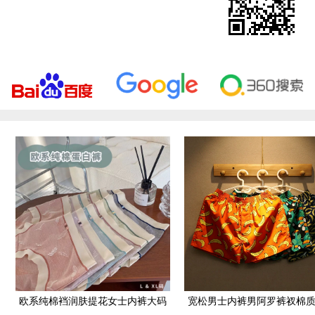
欧系纯棉裆润肤提花女士内裤大码
宽松男士内裤男阿罗裤衩棉