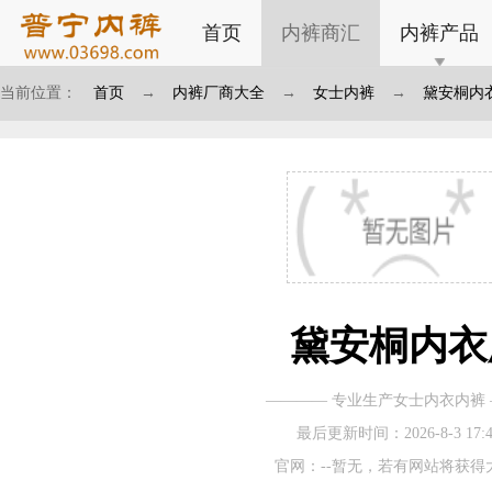
首页
内裤商汇
内裤产品
当前位置：
首页
→
内裤厂商大全
→
女士内裤
→
黛安桐内
黛安桐内衣
———— 专业生产女士内衣内裤
最后更新时间：2026-8-3 17:4
官网：--暂无，若有网站将获得大