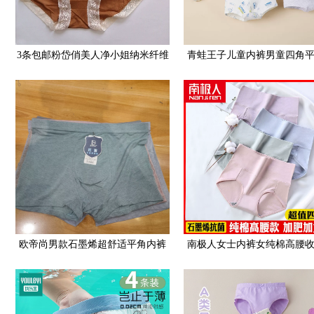
3条包邮粉岱俏美人净小姐纳米纤维
青蛙王子儿童内裤男童四角
发热薄荷底裆高腰女士内裤7870
夹PP短裤卡通萌趣棉（三条
欧帝尚男款石墨烯超舒适平角内裤
南极人女士内裤女纯棉高腰
无缝中腰薄款透气抗菌夏款三条
臀石墨烯抗菌透气加肥加大