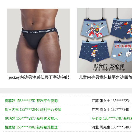
孩宝宝夏季全棉四角短裤平角裤头
角短裤棉宝宝女童短裤男孩
福建 王先生 139****7092 留言申请样品
浙江 刘女士 133****83
湖南 阎女士 136****8282 留言咨询产品
四川 周先生 139****37
浙江 张先生 137****7128 咨询厂商信息
朝鲜 宋女士 137****74
猛帅 136****9889 获得优质展示
安徽 刘女士 135****77
浙江 谢先生 139****6330 留言申请样品
众挺 198****7506 获利
jockey内裤男性感低腰丁字裤包邮
儿童内裤男童纯棉平角裤四
金将王子 135****9688 获利平台资源
河南 周先生 198****31
10448美国正品直邮
全棉3岁男孩大童学生短裤a
喜菲婷 158****4252 获利平台资源
江苏 张女士 135****22
库里内裤 135****2916 获利平台资源
广东 周女士 136****84
伊纳婷 150****2977 获得优质展示
菲姿爱 135****8787 
格兰枚 158****4902 获得精准推送
河北 周先生 136****54
环球库存特价... 156****6585 获利平台资源
江苏 黄先生 135****45