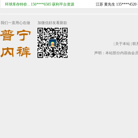
巧伊人 138****2973 获利平台资源
源凯发制衣 138****297
淘气色彩 136****8534 获利平台资源
山东 梁女士 137****40
晗昱 135****8896 获得优质展示
北京 李女士 138****25
我们一直用心在做
加微信好友看新款
福建 张先生 137****9686 咨询厂商信息
重庆 郑女士 137****99
湖北 董先生 133****5301 留言申请样品
福建 王女士 138****84
|
关于本站
|
联
伊正美 199****5522 获利平台资源
龙盛内裤 153****5552
声明：本站部分内容由会
佑妙内裤 198****6545 获利平台资源
山东 何先生 131****13
伟景内裤 156****6080 获得优质展示
一线特价内裤 180****2
宠黛芬 134****3055 获得精准推送
广东 高先生 134****67
诺雅迪 135****8259 获利平台资源
星念梦 135****8259 
明进特价内裤 159****3403 获利平台资源
俏伊欣 135****6089 
湖北 吴先生 132****5113 留言申请样品
浙江 杨女士 131****54
黑龙江 张女士 182****9727 咨询厂商信息
思雅尔 135****7666 
河南 谢先生 139****7732 留言申请样品
上海 赵女士 132****23
银盛丰 139****7736 获利平台资源
日本 马女士 136****97