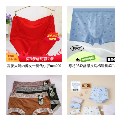
大码短裤头中老年人全棉透气抗菌
抗菌裆薄款冰丝无痕女生三
高腰大码内裤女士莫代尔胖mm200
尊将9542舒感皮马棉速艇4XL-
斤妈妈中老年人简约红色比纯棉柔
平角纯棉加肥加大四角肥佬