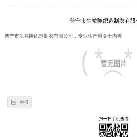
普宁市生裕隆织造制衣有限
普宁市生裕隆织造制衣有限公司，专业生产男女士内裤
举报
扫一扫手机查看