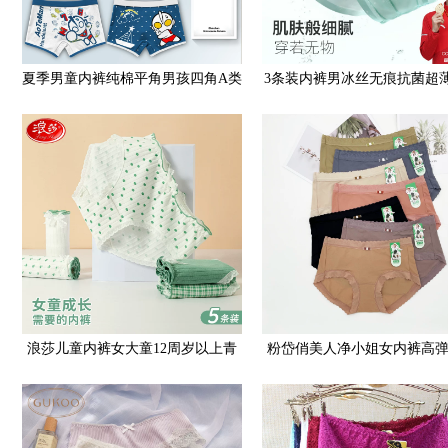
夏季男童内裤纯棉平角男孩四角A类
3条装内裤男冰丝无痕抗菌超
棉绸短裤大童宝宝儿童底裤100%
季透气男士三角内裤头透明
浪莎儿童内裤女大童12周岁以上青
粉岱俏美人净小姐女内裤高
春期少女全棉透气三角裤女孩短裤
彩棉抗菌底裆纯色中腰青年