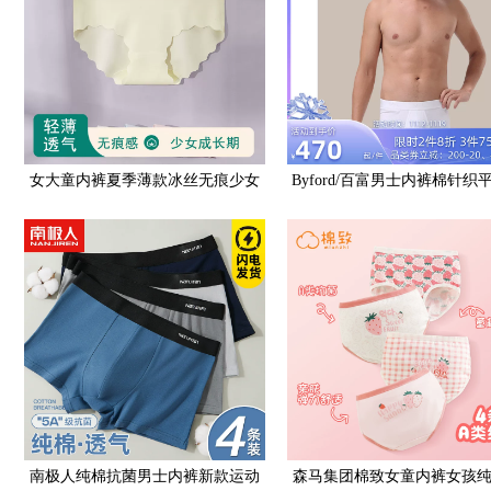
女大童内裤夏季薄款冰丝无痕少女
Byford/百富男士内裤棉针织
学生短裤三角裤抑菌不夹pp屁股
四角裤四季款 SMW783
南极人纯棉抗菌男士内裤新款运动
森马集团棉致女童内裤女孩