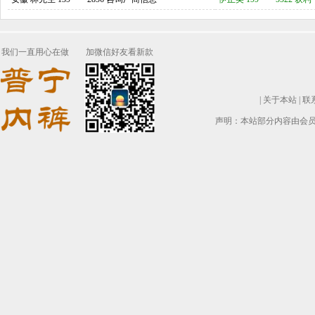
广生特价内裤 131****6133 获利平台资源
伟景内裤 156****6080
天依丽 135****9558 获利平台资源
江苏 张女士 138****67
我们一直用心在做
加微信好友看新款
福建 张女士 138****1786 咨询厂商信息
诺雅迪 135****8259 
美而倩 133****9392 获得精准推送
明进特价内裤 159****3
|
关于本站
|
联
普宁最高点织... 134****8549 获利平台资源
俏蜜织 134****8549 
声明：本站部分内容由会
河南 张女士 133****1494 咨询厂商信息
河北 周先生 136****30
彩姿馨 153****2308 获利平台资源
江苏 黄先生 135****45
河南 孙女士 136****4451 留言申请样品
银盛丰 139****7736 
耀将内裤 138****8208 获得精准推送
上海 王女士 132****23
湖南 邓先生 136****1952 留言申请样品
好事龙内裤 135****265
美吉内裤行 134****3748 获利平台资源
山东 罗女士 135****16
湖南 胡女士 138****8389 留言咨询产品
顺和内裤 178****6880
北京 张先生 137****4004 咨询厂商信息
普宁东乐郎制... 134****
浙江 陈女士 133****6118 留言申请样品
广东 何先生 139****89