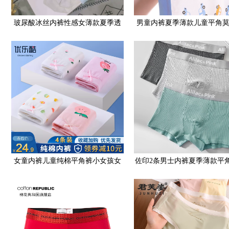
玻尿酸冰丝内裤性感女薄款夏季透
男童内裤夏季薄款儿童平角
气无痕舒适贴身女士三角裤裤头
冰丝网眼中大童四角短裤男
女童内裤儿童纯棉平角裤小女孩女
佐印2条男士内裤夏季薄款平
宝宝中大童三角四角全棉100%短裤
棉透气舒适条纹日系裤头in