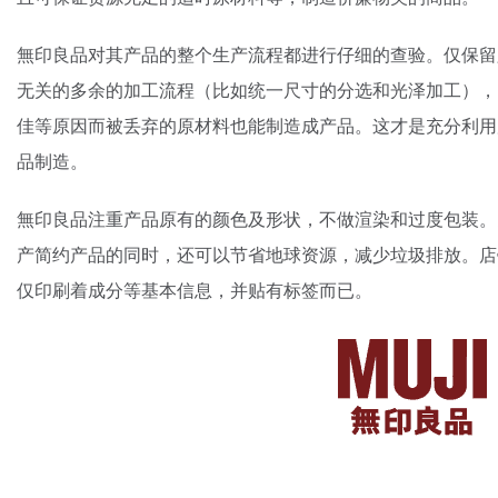
無印良品对其产品的整个生产流程都进行仔细的查验。仅保留
无关的多余的加工流程（比如统一尺寸的分选和光泽加工），
佳等原因而被丢弃的原材料也能制造成产品。这才是充分利用
品制造。
無印良品注重产品原有的颜色及形状，不做渲染和过度包装。
产简约产品的同时，还可以节省地球资源，减少垃圾排放。店
仅印刷着成分等基本信息，并贴有标签而已。