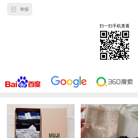
举报
扫一扫手机查看