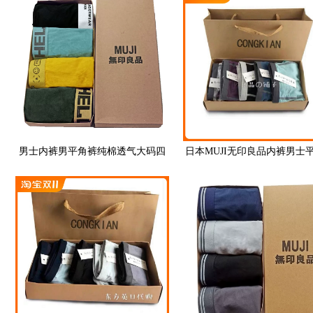
男士内裤男平角裤纯棉透气大码四
日本MUJI无印良品内裤男士
角裤青年男学生内裤头无印良品
痕莫代尔内裤5条礼盒装正