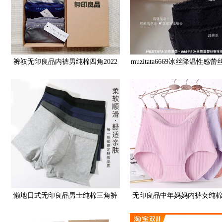
裤衩无印良品内裤男纯棉四角2022
muzitata6669冰丝降温性感
年新款短裤无痕平角舒适抗菌
士打底裤防走光不卷边安全
懒地日式无印良品男士纯棉三角裤
无印良品中年妈妈内裤女纯
宽松透气四角裤莫代尔大码平角裤
高腰中老年人大码2全棉女士