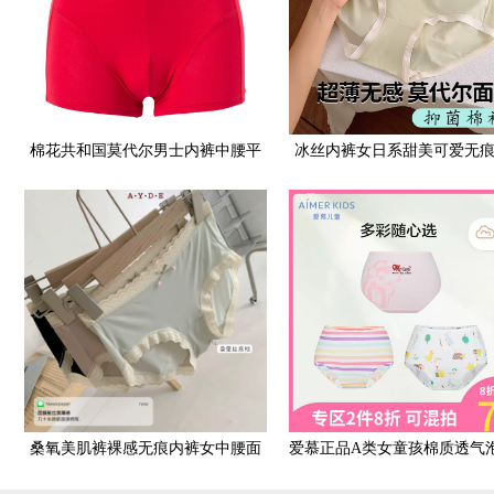
棉花共和国莫代尔男士内裤中腰平
冰丝内裤女日系甜美可爱无
角四角本命年情侣红内裤青年内裤
裆夏季薄款透气少女生中腰
吉林 杨先生 188****9143 留言申请样品
芬兰 程女士 138****14
湖南 程女士 137****8503 咨询厂商信息
俏姿婷 133****1717 
四川 赵先生 189****1546 留言申请样品
舒心雅琦 139****6799
湖北 赵先生 133****5355 留言申请样品
福建 王女士 138****61
河南 黄先生 135****4658 留言咨询产品
同样美库存特... 134****
中山特价男内... 189****7967 获利平台资源
山东 何先生 139****14
源凯发制衣 138****2973 获利平台资源
河南 周先生 137****95
桑氧美肌裤裸感无痕内裤女中腰面
爱慕正品A类女童孩棉质透气
双子龙 136****8534 获利平台资源
男富仕 136****8534 
膜裤女士三角裤薄款舒适透气底裆
面包裤内裤AK122B091
乐甲隆 135****8896 获得优质展示
波迪鼠 135****8896 