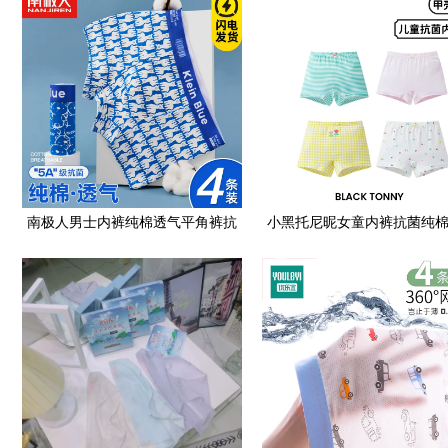
南极人男士内裤纯棉透气平角裤抗
小黑托尼昵女童内裤抗菌纯
菌裆四角裤大码潮个性迷彩短裤头
棉平角女童三角内衣裤3条装