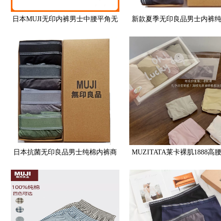
日本MUJI无印内裤男士中腰平角无
新款夏季无印良品男士内裤
痕透气纯棉内裤5条礼盒
菌透气四角裤无痕平角裤商
日本抗菌无印良品男士纯棉内裤商
MUZITATA莱卡裸肌1888高
务大码中腰四角短裤透气平角裤
裤轻压养护收腹提臀女士三