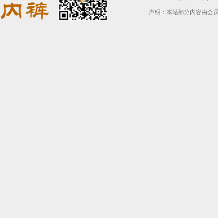
声明：本站部分内容由会
河南 宋先生 139****7404 留言申请样品
美而倩 133****9392 
山东 何先生 135****9518 咨询厂商信息
河北 陈先生 132****57
湖北 赵女士 134****1829 留言申请样品
健岱尔 135****7666 
菲妮慕舒 153****2308 获得精准推送
彩姿馨 153****2308 
广西 韩先生 136****6837 咨询厂商信息
集贤内裤 137****4388
河北 吴女士 182****3927 留言申请样品
湖南 谢先生 138****67
贵州 谢先生 139****2041 留言申请样品
利丽娇内裤 189****468
浙江 林先生 135****6655 留言咨询产品
日本 邓女士 135****97
亿鸣爽内裤 180****1510 获得精准推送
金兴内裤 153****5188
广东芭美奴制... 152****1226 获利平台资源
普宁市安达制... 136****
河北 冯先生 188****1475 留言申请样品
迪尊 135****1497 获得
湖北 董先生 133****5283 留言申请样品
福建 赵先生 138****84
富德泰 131****3557 获得优质展示
鹰庄 131****3557 获得
上海 何先生 137****1293 咨询厂商信息
安徽 罗先生 137****11
巴米奴 198****7506 获利平台资源
天津 吴女士 134****46