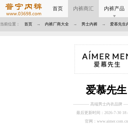
首页
内裤商汇
内裤产品
当前位置：
首页
→
内裤厂商大全
→
男士内裤
→
爱慕先生内裤
爱慕先生
———— 高端男士内衣品牌 
最后更新时间：2026-7-30 18:4
官网：
www.aimer.com.cn