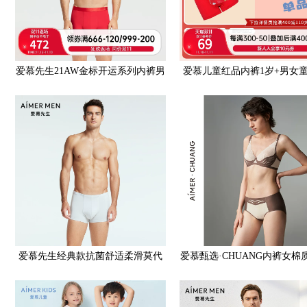
爱慕先生21AW金标开运系列内裤男
爱慕儿童红品内裤1岁+男女
士平角内裤NS23F281
平角裤女男孩莫代尔内裤2
爱慕先生经典款抗菌舒适柔滑莫代
爱慕甄选·CHUANG内裤女棉
尔透气轻薄男士平角内裤NS23S11P
性感中腰平角内裤CA23097