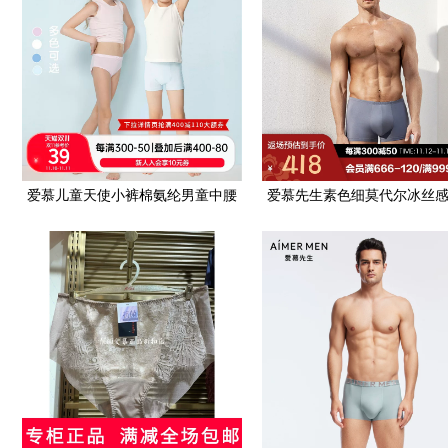
爱慕儿童天使小裤棉氨纶男童中腰
爱慕先生素色细莫代尔冰丝
平角裤女童中腰三角内裤
男士内裤中腰平角裤NS233
AK223M82