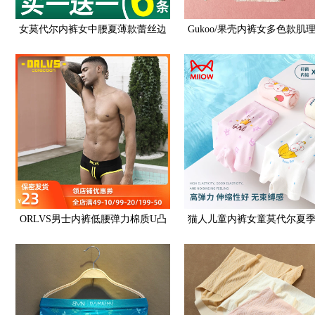
女莫代尔内裤女中腰夏薄款蕾丝边
Gukoo/果壳内裤女多色款肌
纯棉高腰妈妈中老年士三角短裤头
舒适女士内裤
ORLVS男士内裤低腰弹力棉质U凸
猫人儿童内裤女童莫代尔夏
性感三角裤夏季透气纯色舒适短裤
平角四角女孩冰丝无痕短裤
衩