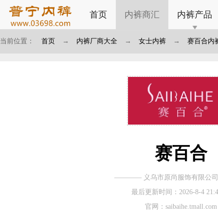
首页
内裤商汇
内裤产品
当前位置：
首页
→
内裤厂商大全
→
女士内裤
→
赛百合内裤,
赛百合
———— 义乌市原尚服饰有限公司
最后更新时间：2026-8-4 21:4
官网：
saibaihe.tmall.com