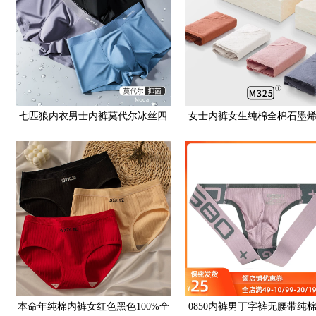
七匹狼内衣男士内裤莫代尔冰丝四
女士内裤女生纯棉全棉石墨
角裤短裤无痕裤衩男式裤头平角裤
菌无痕中腰纯欲新款2021爆
本命年纯棉内裤女红色黑色100%全
0850内裤男丁字裤无腰带纯