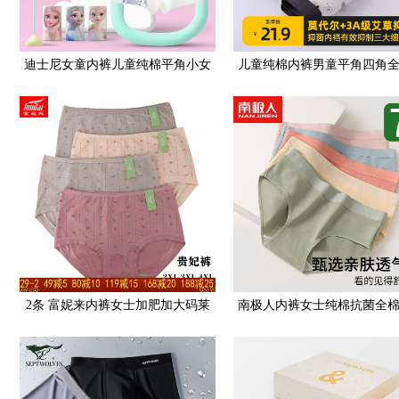
迪士尼女童内裤儿童纯棉平角小女
儿童纯棉内裤男童平角四角
孩夏季四角中大童全棉女宝宝短裤
孩中大童莫代尔夏季薄款短裤1
2条 富妮来内裤女士加肥加大码莱
南极人内裤女士纯棉抗菌全
卡棉高腰抗菌裆纯棉包臀短裤3786
痕新款女生中腰夏季薄款少