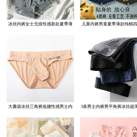
冰丝内裤女士无痕性感新款夏季薄
儿童内裤男童夏季薄款纯棉
款纯棉裆透气纯欲少女生蕾丝短裤
小童男孩平角短裤全棉宝宝
大囊袋冰丝三角裤低腰性感男士内
3条男士内裤男平角裤冰丝超
裤薄款激凸青年透气潮流男生裤衩
气个性性感潮流青年四角短