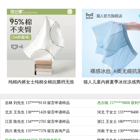
13岁男孩平角裤纯棉短裤底裤
角裤男生中腰轻薄速干四角
锦帝王 189****6726 获利平台资源
企士将 134****5523 
湖南 郭女士 155****7953 留言申请样品
蝶芬婷 158****7330 
浙江 孙先生 137****6872 留言咨询产品
山东 陈女士 138****48
洢诺丽人 152****7681 获得优质展示
安徽 刘先生 135****44
纯棉内裤女士纯棉全棉抗菌裆无痕
猫人儿童内裤夏季冰丝凉感
银龙内裤厂 139****8903 获得精准推送
广东 罗女士 138****36
中腰少女生三角短裤2023秋冬新款
角短裤无痕中大童青少年平
吉林 刘先生 137****9118 留言申请样品
杰尔狼 157****8808 
北京 王先生 138****1428 留言申请样品
河北 于女士 135****84
江苏 陈先生 134****2765 留言申请样品
浙江 王女士 180****15
四川 黄先生 135****7378 留言咨询产品
河南 于女士 130****65
巴米奴 198****7506 获得精准推送
陕西 张先生 136****50
莱曼戴丝 150****2977 获利平台资源
温芯兰 150****2977 