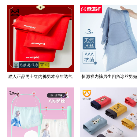
士三角裤女纯色拼色底裤透气舒适
抑菌石墨烯纯棉三角裤女抗
猫人正品男士红内裤男本命年透气
恒源祥内裤男生四角冰丝男
无痕莫代尔四季款结婚四角平角裤
菌裤头运动薄款大码无痕平