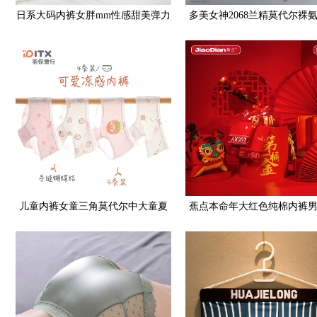
日系大码内裤女胖mm性感甜美弹力
多美女神2068兰精莫代尔裸
中腰抗菌透气薄款少女三角裤夏天
大码加肥高腰女士内裤四条
儿童内裤女童三角莫代尔中大童夏
蕉点本命年大红色纯棉内裤
季冰丝无痕透气网眼四角短裤女孩
腰大码结婚新郎平角裤衩套
吉林 杨先生 188****9143 留言申请样品
芬兰 程女士 138****14
湖南 程女士 137****8503 咨询厂商信息
俏姿婷 133****1717 