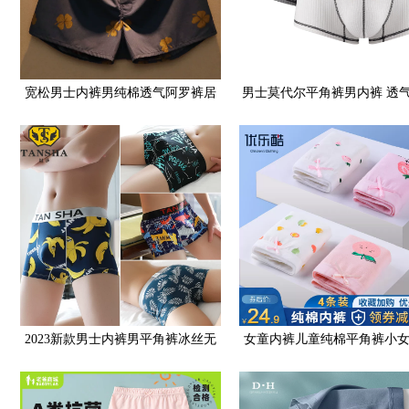
宽松男士内裤男纯棉透气阿罗裤居
男士莫代尔平角裤男内裤 透
家休闲平角大裤衩潮运动四角短裤
u凸囊袋短裤低腰性感小平角
2023新款男士内裤男平角裤冰丝无
女童内裤儿童纯棉平角裤小
痕四角裤头潮流男式性感男生短裤
宝宝中大童三角四角全棉100