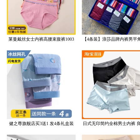
莱曼戴丝女士内裤高腰束腹裤1003
【4条装】浪莎品牌内裤男平
纯棉竹炭抗菌除臭收腹透气提臀
纯棉竹纤维莫代尔夏季透气
健之尊旗舰店买3送1 发4条礼盒装
日式无印简约全棉男士内裤 
无痕冰丝男士内裤中腰抑菌透气平
棉精梳棉男士内裤