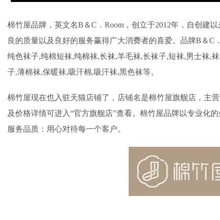
棉竹屋品牌，英文名B＆C．Room，创立于2012年，自创
良的质量以及良好的服务赢得广大消费者的喜爱。品牌B＆C．R
纯色袜子,纯棉短袜,纯棉袜,长袜,羊毛袜,长袜子,短袜,男士袜,袜
子,薄棉袜,保暖袜,吸汗棉,吸汗袜,黑色袜等。
棉竹屋现在也入驻天猫店铺了，店铺名是棉竹屋旗舰店，主营
及价格详情可进入“官方旗舰店”查看。棉竹屋品牌以专业化
服务品质：用心对待每一个客户。