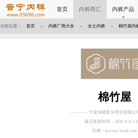
首页
内裤商汇
内裤产品
当前位置：
首页
→
内裤厂商大全
→
女士内裤
→
棉竹屋内裤,
棉竹屋
———— 宁波海曙爱乐商贸有限公
最后更新时间：2026-8-4 3:47
官网：
bcroom.tmall.com