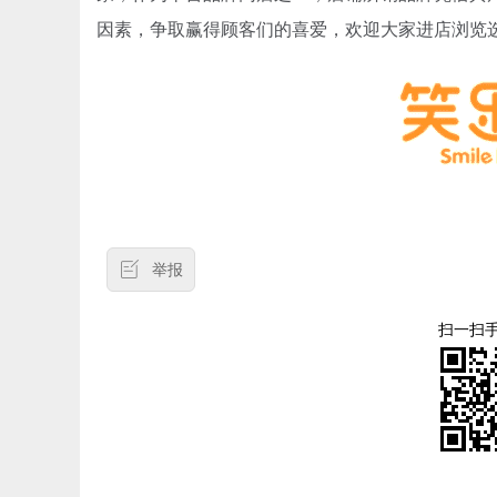
因素，争取赢得顾客们的喜爱，欢迎大家进店浏览
举报
扫一扫