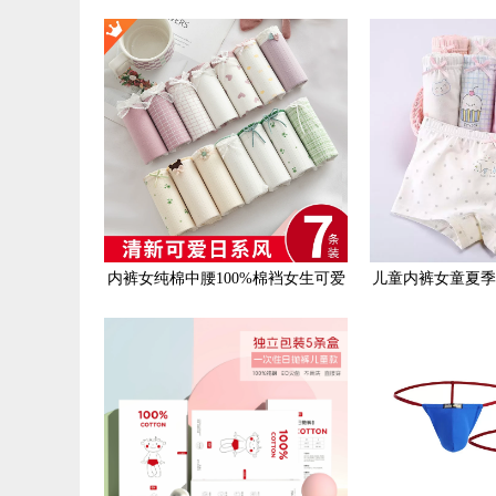
岁宝宝中小童三角四角女童内裤
代尔 无痕弹力平
内裤女纯棉中腰100%棉裆女生可爱
儿童内裤女童夏季
日系低腰少女士非抗菌全棉三角裤
四角平角无痕全棉