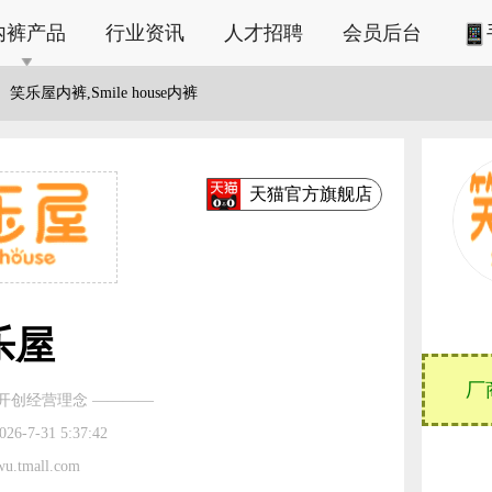
内裤产品
行业资讯
人才招聘
会员后台
笑乐屋内裤,Smile house内裤
天猫官方旗舰店
乐屋
厂
开创经营理念 ————
7-31 5:37:42
wu.tmall.com