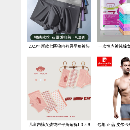
2023年新款七匹狼内裤男平角裤头
一次性内裤纯棉
男士透气四角裤冰丝无痕薄款短裤
学生旅游孕产妇产
儿童内裤女孩纯棉平角短裤1-3-5-9
包邮 正品 皮尔卡