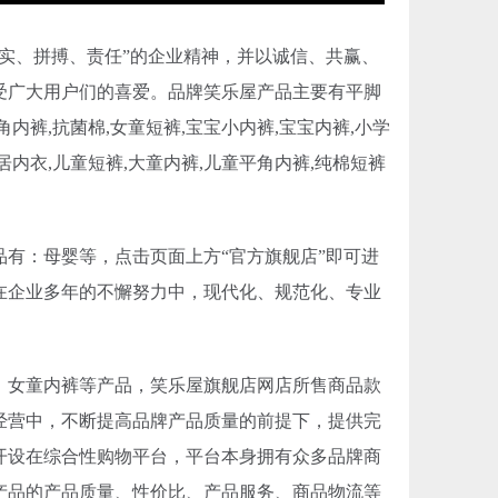
实、拼搏、责任”的企业精神，并以诚信、共赢、
受广大用户们的喜爱。品牌笑乐屋产品主要有平脚
角内裤,抗菌棉,女童短裤,宝宝小内裤,宝宝内裤,小学
居内衣,儿童短裤,大童内裤,儿童平角内裤,纯棉短裤
有：母婴等，点击页面上方“官方旗舰店”即可进
在企业多年的不懈努力中，现代化、规范化、专业
、女童内裤等产品，笑乐屋旗舰店网店所售商品款
经营中，不断提高品牌产品质量的前提下，提供完
开设在综合性购物平台，平台本身拥有众多品牌商
产品的产品质量、性价比、产品服务、商品物流等