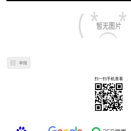
举报
扫一扫手机查看