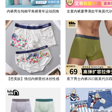
内裤男生纯棉平角裤青年运动四角
女童内裤夏季薄款平角莫代
短裤头秋冬抗菌大码男士潮流裤衩
不夹pp网眼儿童宝宝四角抑
【芭美奴】情侣内裤蕾丝冰丝性感
蕉下男士内裤2023新莫代尔
火辣男士平角女三角夏季双人套装
夏季透气速干高弹裸感运动