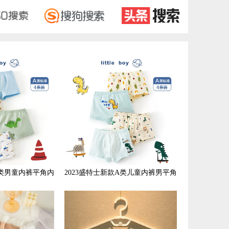
A类男童内裤平角内
2023盛特士新款A类儿童内裤男平角
角小男孩短裤
内裤男童内裤平角小男孩短裤