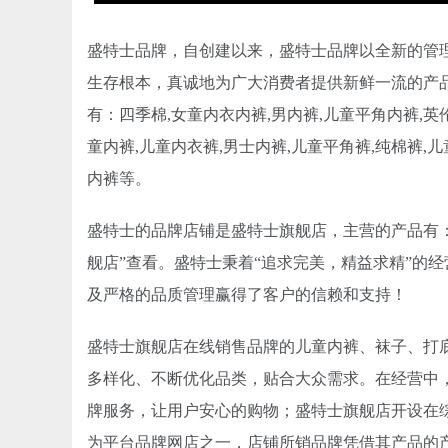
盛特士品牌，自创建以来，盛特士品牌以全新的管
生存根本，真诚地为广大消费者提供新鲜一流的产
有：四季棉,女童内衣内裤,男内裤,儿童平角内裤,英伦
童内裤,儿童内衣裤,男士内裤,儿童平角裤,纯棉裤,儿
内裤等。
盛特士的品牌店铺是盛特士旗舰店，主营的产品有
舰店”查看。盛特士秉着“追求完美，精益求精”的
及严格的品质管理赢得了客户的信赖和支持！
盛特士旗舰店在线销售品牌的儿童内裤、袜子、打
多样化、不断优化品类，贴合大众需求。在经营中
牌服务，让用户安心的购物；盛特士旗舰店开设在
为平台品牌网店之一，店铺所销品牌凭借其产品的