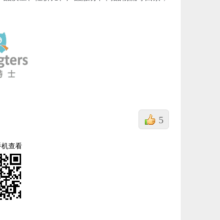
5
手机查看