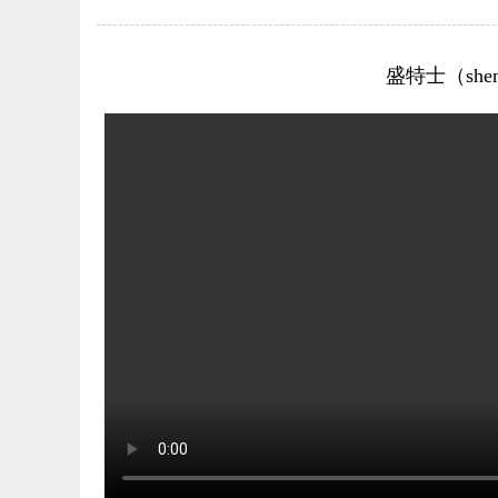
盛特士（shen