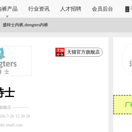
内裤产品
行业资讯
人才招聘
会员后台
盛特士内裤,shengters内裤
天猫官方旗舰店
特士
厂
旗舰店 ————
7-26 15:30:58
shi.tmall.com