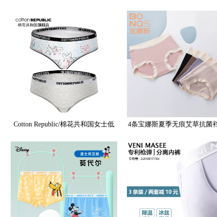
低腰舒适性感纯色柔软简约包邮
酸抑菌健康女士三角莫代尔
Cotton Republic/棉花共和国女士低
4条宝娜斯夏季无痕艾草抗菌
腰三角裤莫代尔情侣内裤2条装
腰透气舒适莫代尔女士内裤