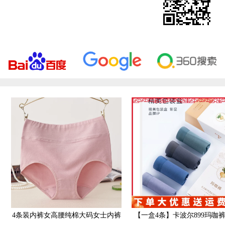
4条装内裤女高腰纯棉大码女士内裤
【一盒4条】卡波尔899玛咖