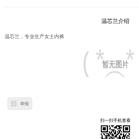
温芯兰介绍
温芯兰，专业生产女士内裤
举报
扫一扫手机查看