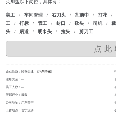
英加盟以下岗位，具体有：
美工
/
车间管理
/
右刀头
/
扎前中
/
打花
工
/
打标
/
管工
/
封口
/
砍头
/
司机
/
裁
头
/
后道
/
明巾头
/
拉头
/
剪刀工
点此
企业性质：民营企业 （
玛尔蒂妮
）
注册资金：---
员工人数：---
所属行业：服装
公司地址：广东普宁
工作地点：普宁流沙