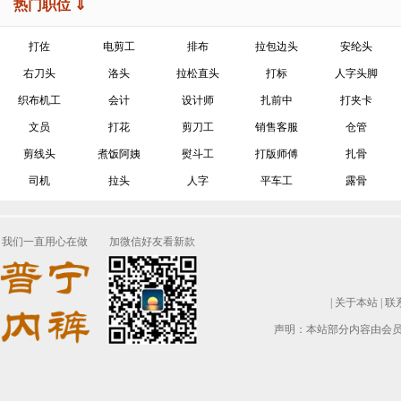
热门职位 ⇓
打佐
电剪工
排布
拉包边头
安纶头
右刀头
洛头
拉松直头
打标
人字头脚
织布机工
会计
设计师
扎前中
打夹卡
文员
打花
剪刀工
销售客服
仓管
剪线头
煮饭阿姨
熨斗工
打版师傅
扎骨
司机
拉头
人字
平车工
露骨
我们一直用心在做
加微信好友看新款
|
关于本站
|
联
声明：本站部分内容由会